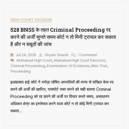
Re-
Assessment
Notice
शुरू
HIGH COURT DECISION
से
528 BNSS के तहत Criminal Proceeding रद्द
ही
अमान्य,
करने की अर्जी सुनते समय कोर्ट न तो मिनी ट्रायल कर सकता
हाई
है और न सबूतों की जांच
कोर्ट
ने
On
Jul 24, 2026
Shyam Sharan
1 Comment
नोटिस
Tags
528
Allahabad High Court
,
Allahabad High Court Decision
,
और
BNSS
Criminal Proceeding
,
Examination Of Evidence
,
Mini-Trial
,
उससे
के
Proceeding
जुड़ी
तहत
सभी
इलाहाबाद हाई कोर्ट ने भगोड़ा घोषित अपराधियों की तरफ से दाखिल केस रद
Criminal
कार्यवाहियां
Proceeding
करने की अर्जी की खारिज, पासपोर्ट जब्त करने को सही बताया Criminal
रद
रद्द
की
Proceeding को रद्द करने की अर्जी पर विचार करते समय, असाधारण
करने
अधिकार क्षेत्र का इस्तेमाल करने वाला कोर्ट न तो कोई मिनी ट्रायल कर
की
अर्जी
सकता…
सुनते
समय
कोर्ट