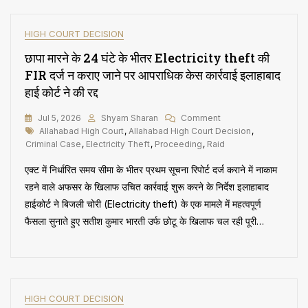
न
तो
मिनी
HIGH COURT DECISION
ट्रायल
छापा मारने के 24 घंटे के भीतर Electricity theft की
कर
सकता
FIR दर्ज न कराए जाने पर आपराधिक केस कार्रवाई इलाहाबाद
है
हाई कोर्ट ने की रद्द
और
न
On
Jul 5, 2026
Shyam Sharan
Comment
सबूतों
Tags
छापा
Allahabad High Court
,
Allahabad High Court Decision
,
की
मारने
Criminal Case
,
Electricity Theft
,
Proceeding
,
Raid
जांच
के
एक्ट में निर्धारित समय सीमा के भीतर प्रथम सूचना रिपोर्ट दर्ज कराने में नाकाम
24
घंटे
रहने वाले अफसर के खिलाफ उचित कार्रवाई शुरू करने के निर्देश इलाहाबाद
के
हाईकोर्ट ने बिजली चोरी (Electricity theft) के एक मामले में महत्वपूर्ण
भीतर
फैसला सुनाते हुए सतीश कुमार भारती उर्फ छोटू के खिलाफ चल रही पूरी…
Electricity
Theft
की
FIR
दर्ज
न
HIGH COURT DECISION
कराए