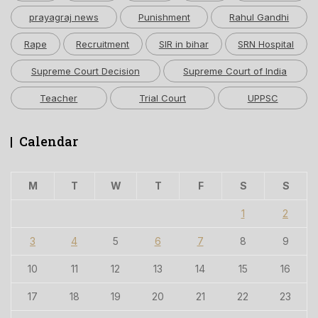
prayagraj news
Punishment
Rahul Gandhi
Rape
Recruitment
SIR in bihar
SRN Hospital
Supreme Court Decision
Supreme Court of India
Teacher
Trial Court
UPPSC
Calendar
M
T
W
T
F
S
S
1
2
3
4
5
6
7
8
9
10
11
12
13
14
15
16
17
18
19
20
21
22
23