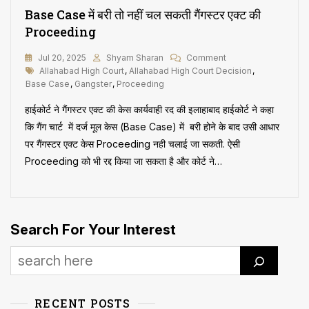
जाने
Base Case में बरी तो नहीं चल सकती गैंगस्टर एक्ट की
पर
Proceeding
आपराधिक
केस
On
Jul 20, 2025
Shyam Sharan
Comment
कार्रवाई
Tags
Base
Allahabad High Court
,
Allahabad High Court Decision
इलाहाबाद
,
Case
Base Case
,
Gangster
,
Proceeding
हाई
में
कोर्ट
हाईकोर्ट ने गैंगस्टर एक्ट की केस कार्यवाही रद की इलाहाबाद हाईकोर्ट ने कहा
बरी
ने
तो
की
कि गैंग चार्ट में दर्ज मूल केस (Base Case) में बरी होने के बाद उसी आधार
नहीं
रद्द
पर गैंगस्टर एक्ट केस Proceeding नही चलाई जा सकती. ऐसी
चल
Proceeding को भी रद्द किया जा सकता है और कोर्ट ने…
सकती
गैंगस्टर
एक्ट
की
Proceeding
Search For Your Interest
RECENT POSTS