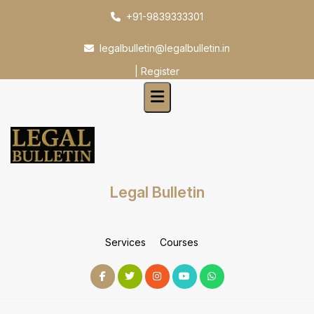
Skip
+91-9839333301
to
content
legalbulletin@legalbulletin.in
|
Register
Legal Bulletin
Services
Courses