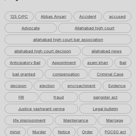
125 CrPC
Abbas Ansari
Accident
accused
Advocate
Allahabad high court
allahabad high court bar association
allahabad high court decision
allahabad news
Anticipatory Bail
Appointment
azam khan
Bail
bail granted
compensation
Criminal Case
decision
election
encroachment
Evidence
FIR
fraud
gangster act
Justice yashwant verma
Legal bulletin
life imprisonment
Maintenance
Marriage
minor
Murder
Notice
Order
POCSO act