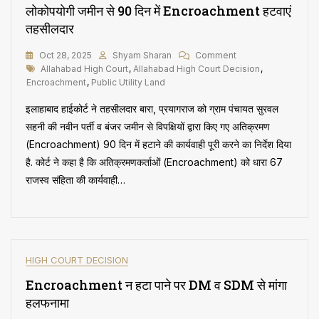
लोकोपयोगी जमीन से 90 दिन में Encroachment हटवाएं
करने
की
तहसीलदार
मांग
वाली
On
Oct 28, 2025
Shyam Sharan
Comment
पीआईएल
Tags
लोकोपयोगी
Allahabad High Court
,
Allahabad High Court Decision
,
खारिज
जमीन
Encroachment
,
Public Utility Land
से
इलाहाबाद हाईकोर्ट ने तहसीलदार बारा, प्रयागराज को ग्राम पंचायत सुरवल
90
दिन
सहनी की नवीन पर्ती व बंजर जमीन से विपक्षियों द्वारा किए गए अतिक्रमण
में
(Encroachment) 90 दिन में हटाने की कार्यवाही पूरी करने का निर्देश दिया
Encroachment
है. कोर्ट ने कहा है कि अतिक्रमणकर्ताओं (Encroachment) को धारा 67
हटवाएं
तहसीलदार
राजस्व संहिता की कार्यवाही…
HIGH COURT DECISION
Encroachment न हटा पाने पर DM व SDM से मांगा
हलफनामा