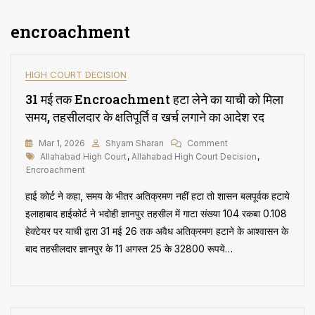
encroachment
HIGH COURT DECISION
31 मई तक Encroachment हटा लेने का याची को मिला
समय, तहसीलदार के क्षतिपूर्ति व खर्च लगाने का आदेश रद
On
Mar 1, 2026
Shyam Sharan
Comment
Tags
31
Allahabad High Court
,
Allahabad High Court Decision
,
मई
Encroachment
तक
हाई कोर्ट ने कहा, समय के भीतर अतिक्रमण नहीं हटा तो शासन बलपूर्वक हटाये
Encroachment
हटा
इलाहाबाद हाईकोर्ट ने भदोही ज्ञानपुर तहसील में गाटा संख्या 104 रकबा 0.108
लेने
हेक्टेयर पर याची द्वारा 31 मई 26 तक अवैध अतिक्रमण हटाने के आश्वासन के
का
बाद तहसीलदार ज्ञानपुर के 11 अगस्त 25 के 32800 रूपये…
याची
को
मिला
समय,
तहसीलदार