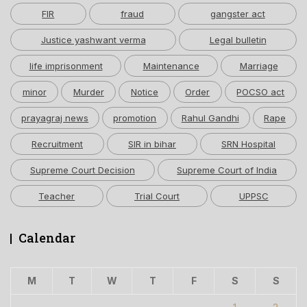
FIR
fraud
gangster act
Justice yashwant verma
Legal bulletin
life imprisonment
Maintenance
Marriage
minor
Murder
Notice
Order
POCSO act
prayagraj news
promotion
Rahul Gandhi
Rape
Recruitment
SIR in bihar
SRN Hospital
Supreme Court Decision
Supreme Court of India
Teacher
Trial Court
UPPSC
Calendar
M
T
W
T
F
S
S