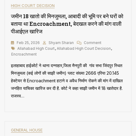
के
HIGH COURT DECISION
क्षतिपूर्ति
व
जमीन 18 खातो की मिनजुमला, आबादी की भूमि पर बने घरों को
खर्च
बताया था Encroachment, बेदखल करने की मांग वाली
लगाने
का
पीआईएल खारिज
आदेश
रद
On
Feb 25, 2026
Shyam Sharan
Comment
Tags
जमीन
Allahabad High Court
,
Allahabad High Court Decision
,
18
Encroachment
खातो
इलाहाबाद हाईकोर्ट ने थाना दन्नाहार,जिला मैनपुरी की गांव सभा जिंदपुर स्थित
की
मिनजुमला,
मिनजुमला (कई लोगों की साझी जमीन) प्लाट संख्या 2666 एरिया 20.145
आबादी
हेक्टेयर से Encroachment हटाने व अवैध निर्माण रोकने की मांग में दाखिल
की
जनहित याचिका खारिज कर दी है. कोर्ट ने कहा साझी जमीन में 18 खातेदार है.
भूमि
पर
राजस्व…
बने
घरों
को
बताया
था
Encroachment,
GENERAL HOUSE
बेदखल