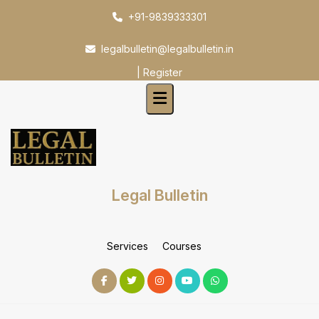
Skip
+91-9839333301
to
content
legalbulletin@legalbulletin.in
|
Register
Legal Bulletin
Services
Courses