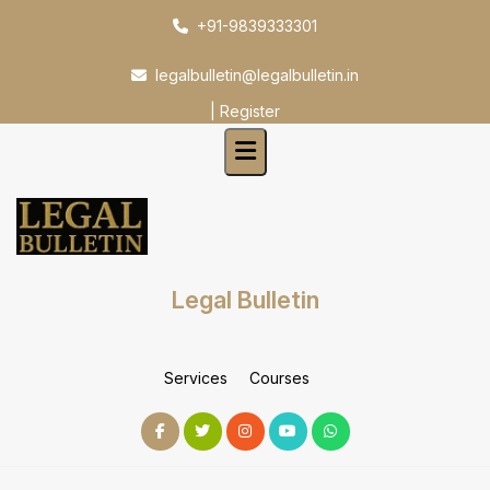
Skip
+91-9839333301
to
content
legalbulletin@legalbulletin.in
|
Register
Legal Bulletin
Services
Courses