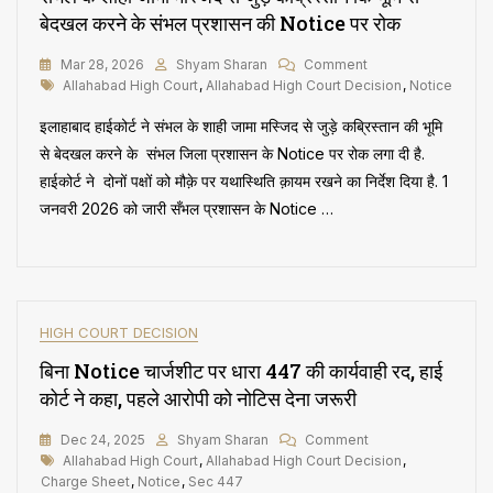
सकती
बेदखल करने के संभल प्रशासन की Notice पर रोक
On
Mar 28, 2026
Shyam Sharan
Comment
Tags
संभल
Allahabad High Court
,
Allahabad High Court Decision
,
Notice
के
इलाहाबाद हाईकोर्ट ने संभल के शाही जामा मस्जिद से जुड़े कब्रिस्तान की भूमि
शाही
जामा
से बेदखल करने के संभल जिला प्रशासन के Notice पर रोक लगा दी है.
मस्जिद
हाईकोर्ट ने दोनों पक्षों को मौक़े पर यथास्थिति क़ायम रखने का निर्देश दिया है. 1
से
जनवरी 2026 को जारी सँभल प्रशासन के Notice …
जुड़े
कब्रिस्तान
कि
भूमि
से
बेदखल
HIGH COURT DECISION
करने
के
बिना Notice चार्जशीट पर धारा 447 की कार्यवाही रद, हाई
संभल
कोर्ट ने कहा, पहले आरोपी को नोटिस देना जरूरी
प्रशासन
की
On
Dec 24, 2025
Shyam Sharan
Comment
Notice
Tags
बिना
Allahabad High Court
,
Allahabad High Court Decision
पर
,
Notice
Charge Sheet
,
Notice
,
Sec 447
रोक