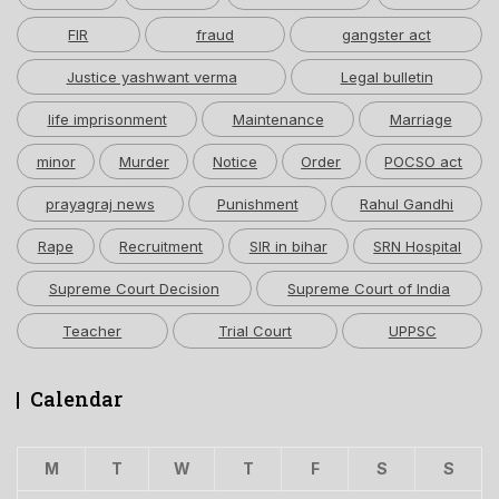
FIR
fraud
gangster act
Justice yashwant verma
Legal bulletin
life imprisonment
Maintenance
Marriage
minor
Murder
Notice
Order
POCSO act
prayagraj news
Punishment
Rahul Gandhi
Rape
Recruitment
SIR in bihar
SRN Hospital
Supreme Court Decision
Supreme Court of India
Teacher
Trial Court
UPPSC
Calendar
M
T
W
T
F
S
S