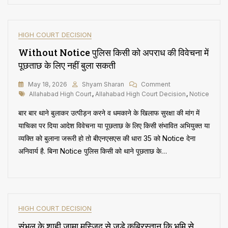
Re-
Assessment
Notice
शुरू
HIGH COURT DECISION
से
Without Notice पुलिस किसी को अपराध की विवेचना में
ही
अमान्य,
पूछताछ के लिए नहीं बुला सकती
हाई
कोर्ट
On
May 18, 2026
Shyam Sharan
Comment
ने
Tags
Without
Allahabad High Court
,
Allahabad High Court Decision
,
Notice
नोटिस
Notice
और
बार बार थाने बुलाकर उत्पीड़न करने व धमकाने के खिलाफ सुरक्षा की मांग में
पुलिस
उससे
किसी
याचिका पर दिया आदेश विवेचना या पूछताछ के लिए किसी संभावित अभियुक्त या
जुड़ी
को
व्यक्ति को बुलाना जरूरी हो तो बीएनएसएस की धारा 35 को Notice देना
सभी
अपराध
कार्यवाहियां
अनिवार्य है. बिना Notice पुलिस किसी को थाने पूछताछ के…
की
रद
विवेचना
की
में
पूछताछ
के
लिए
HIGH COURT DECISION
नहीं
बुला
संभल के शाही जामा मस्जिद से जुड़े कब्रिस्तान कि भूमि से