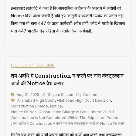
चार्जशीट
इलाहाबाद हाईकोर्ट ने कहा है कि आपराधिक अतिचार के अपराध में आरोपी को
पर
धारा
Notice दिया जाना जरूरी है यदि इस कानूनी बाध्यकारी उपबंध का पालन नहीं
447
किया गया तो धारा 447 के तहत कार्यवाही अवैध होगी. कोर्ट ने याची के खिलाफ
की
धारा 447 भारतीय दंड संहिता के अंतर्गत केस कार्यवाही…
कार्यवाही
रद,
हाई
कोर्ट
ने
कहा,
HIGH COURT DECISION
पहले
आरोपी
तय अवधि में Construction न करने पर नान कंस्ट्रक्शन
को
चार्ज की Notice वैध करार
नोटिस
देना
On
Aug 31, 2025
Shyam Sharan
Comment
जरूरी
Tags
तय
Allahabad High Court
,
Allahabad High Court Decision
,
अवधि
Construction Charge
,
Notice
,
में
Notice Of Non-Construction Charge Is Considered Valid If
Construction
Construction Is Not Completed Within The Stipulated Period
न
,
तय अवधि में Construction न करने पर नान कंस्ट्रक्शन चार्ज की Notice वैध करार
करने
निर्माण पूरा करने को याची कंपनी मालिक को चार्ज जमा करने तथा प्राधिकरण
पर