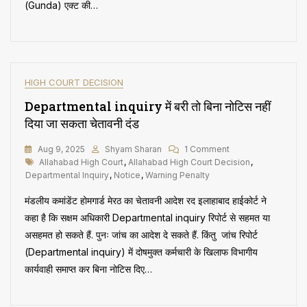
गलत,
(Gunda) एक्ट की…
रद
HIGH COURT DECISION
Departmental inquiry में बरी तो बिना नोटिस नहीं ​
दिया जा सकता चेतावनी दंड
On
Aug 9, 2025
Shyam Sharan
1 Comment
Tags
Departmental
Allahabad High Court
,
Allahabad High Court Decision
,
Inquiry
Departmental Inquiry
,
Notice
,
Warning Penalty
में
मंडलीय कमांडेंट होमगार्ड मेरठ का चेतावनी आदेश रद इलाहाबाद हाईकोर्ट ने
बरी
तो
कहा है कि सक्षम अधिकारी Departmental inquiry रिपोर्ट से सहमत या
बिना
असहमत हो सकते हैं. पुनः जांच का आदेश दे सकते हैं. किंतु जांच रिपोर्ट
नोटिस
(Departmental inquiry) में दोषमुक्त कर्मचारी के खिलाफ विभागीय
नहीं
कार्यवाही समाप्त कर बिना नोटिस दिए…
दिया
जा
सकता