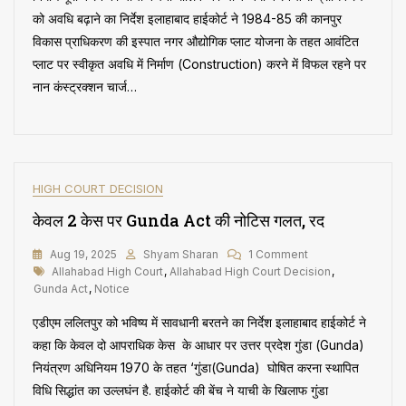
नान
को अवधि बढ़ाने का निर्देश इलाहाबाद हाईकोर्ट ने 1984-85 की कानपुर
कंस्ट्रक्शन
विकास प्राधिकरण की इस्पात नगर औद्योगिक प्लाट योजना के तहत आवंटित
चार्ज
प्लाट पर स्वीकृत अवधि में निर्माण (Construction) करने में विफल रहने पर
की
Notice
नान कंस्ट्रक्शन चार्ज…
वैध
करार
HIGH COURT DECISION
केवल 2 केस पर Gunda Act की नोटिस गलत, रद
On
Aug 19, 2025
Shyam Sharan
1 Comment
Tags
केवल
Allahabad High Court
,
Allahabad High Court Decision
,
2
Gunda Act
,
Notice
केस
एडीएम ललितपुर को भविष्य में सावधानी बरतने का निर्देश इलाहाबाद हाईकोर्ट ने
पर
Gunda
कहा कि केवल दो आपराधिक केस के आधार पर उत्तर प्रदेश गुंडा (Gunda)
Act
नियंत्रण अधिनियम 1970 के तहत ‘गुंडा(Gunda) घोषित करना स्थापित
की
विधि सिद्धांत का उल्लघंन है. हाईकोर्ट की बेंच ने याची के खिलाफ गुंडा
नोटिस