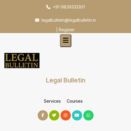
Skip
+91-9839333301
to
content
legalbulletin@legalbulletin.in
|
Register
Legal Bulletin
Services
Courses