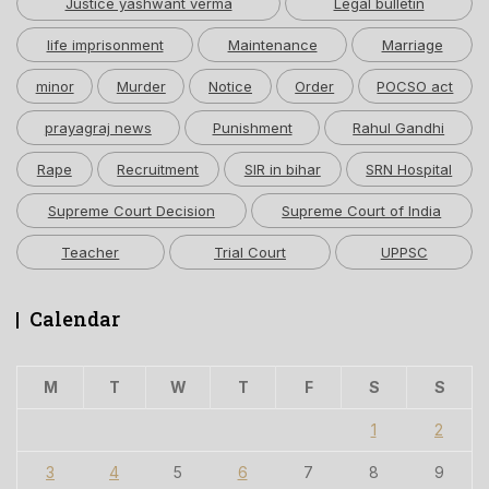
Justice yashwant verma
Legal bulletin
life imprisonment
Maintenance
Marriage
minor
Murder
Notice
Order
POCSO act
prayagraj news
Punishment
Rahul Gandhi
Rape
Recruitment
SIR in bihar
SRN Hospital
Supreme Court Decision
Supreme Court of India
Teacher
Trial Court
UPPSC
Calendar
M
T
W
T
F
S
S
1
2
3
4
5
6
7
8
9