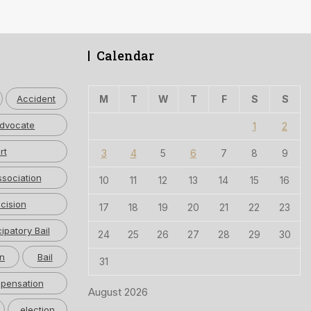
Calendar
Accident
M
T
W
T
F
S
S
dvocate
1
2
rt
3
4
5
6
7
8
9
ssociation
10
11
12
13
14
15
16
cision
17
18
19
20
21
22
23
cipatory Bail
24
25
26
27
28
29
30
n
Bail
31
pensation
August 2026
election