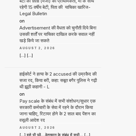
बेटी की Will (मर्जी) को प्राथमिकता, मां के साथ
रहेगी 15 वर्षीय बेटी, पिता की याचिका खारिज-
Legal Bulletin
on
Advertisement की वैधता को चुनौती दिये बिना
उसकी शर्तों पर याचिका दाखिल करके सवाल नहीं
खड़े किये जा सकते
AUGUST 2, 2026
[…] […]
हाईकोर्ट ने हत्या के 2 accused की उम्रकैद की
सजा रद, किया बरी, कहा: सबूत बगैर पुलिस ने गढ़ी
थी झूठी कहानी - L
on
Pay scale के संबंध में सभी संशोधन/सुधार एक
सरकारी कर्मचारी के सेवा में रहने के दौरान किया
जाना चाहिए, रिटायर होने के 2 साल बाद पेंशन का
वसूली आदेश रद
AUGUST 2, 2026
[…] इसे भी पढ़ें….वेतनमान के संबंध में सभी… […]