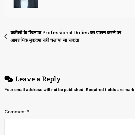
करने
का
चेयरमैन
और
Post
वकीलों के खिलाफ Professional Duties का पालन करने पर
एमडी
आपराधिक मुकदमा नहीं चलाया जा सकता
navigation
का
आदेश
रद,
बकाया
Leave a Reply
का
Your email address will not be published.
Required fields are mar
भुगतान
2
माह
Comment
*
में
करने