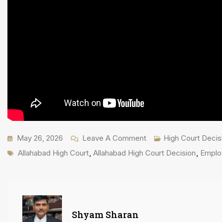
On
May 26, 2026
Leave A Comment
High Court Decis
Tags
बिना
Allahabad High Court
,
Allahabad High Court Decision
,
Emplo
दोष
Employee
को
दंडित
Shyam Sharan