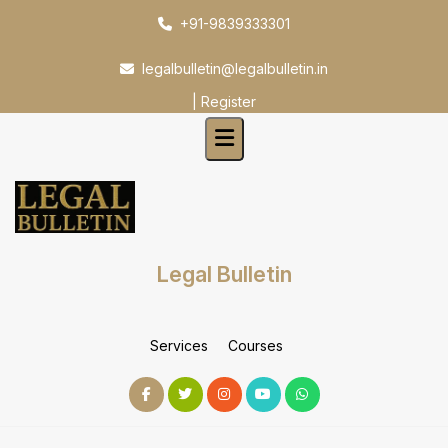
Skip
+91-9839333301
to
content
legalbulletin@legalbulletin.in
|
Register
Legal Bulletin
Services
Courses