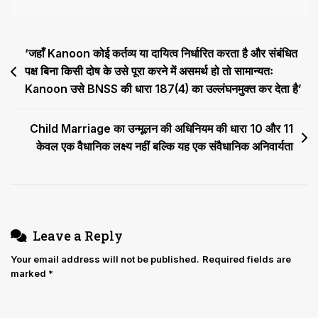
जमानत
पर
छूटे
Post
‘जहाँ Kanoon कोई कर्तव्य या दायित्व निर्धारित करता है और संबंधित
अध्यापक
की
पक्ष बिना किसी दोष के उसे पूरा करने में असमर्थ हो तो सामान्यतः
navigation
सजा
Kanoon उसे BNSS की धारा 187(4) का उल्लंघनमुक्त कर देता है’
और
दंड
Child Marriage का उन्मूलन की अधिनियम की धारा 10 और 11
पर
केवल एक वैधानिक लक्ष्य नहीं बल्कि यह एक संवैधानिक अनिवार्यता
हाईकोर्ट
ने
लगाई
रोक
Leave a Reply
Your email address will not be published.
Required fields are
marked
*