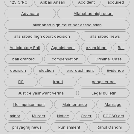
125 CrPC
Abbas Ansari
Accident
accused
Advocate
Allahabad high court
allahabad high court bar association
allahabad high court decision
allahabad news
Anticipatory Bail
Appointment
azam khan
Bail
bail granted
compensation
Criminal Case
decision
election
encroachment
Evidence
FIR
fraud
gangster act
Justice yashwant verma
Legal bulletin
life imprisonment
Maintenance
Marriage
minor
Murder
Notice
Order
POCSO act
prayagraj news
Punishment
Rahul Gandhi