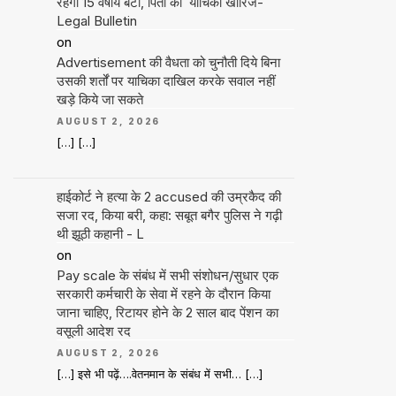
रहेगी 15 वर्षीय बेटी, पिता की याचिका खारिज-
Legal Bulletin
on
Advertisement की वैधता को चुनौती दिये बिना
उसकी शर्तों पर याचिका दाखिल करके सवाल नहीं
खड़े किये जा सकते
AUGUST 2, 2026
[…] […]
हाईकोर्ट ने हत्या के 2 accused की उम्रकैद की
सजा रद, किया बरी, कहा: सबूत बगैर पुलिस ने गढ़ी
थी झूठी कहानी - L
on
Pay scale के संबंध में सभी संशोधन/सुधार एक
सरकारी कर्मचारी के सेवा में रहने के दौरान किया
जाना चाहिए, रिटायर होने के 2 साल बाद पेंशन का
वसूली आदेश रद
AUGUST 2, 2026
[…] इसे भी पढ़ें….वेतनमान के संबंध में सभी… […]