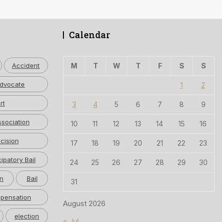
Calendar
Accident
M
T
W
T
F
S
S
dvocate
1
2
rt
3
4
5
6
7
8
9
ssociation
10
11
12
13
14
15
16
cision
17
18
19
20
21
22
23
cipatory Bail
24
25
26
27
28
29
30
n
Bail
31
pensation
August 2026
election
« Jul