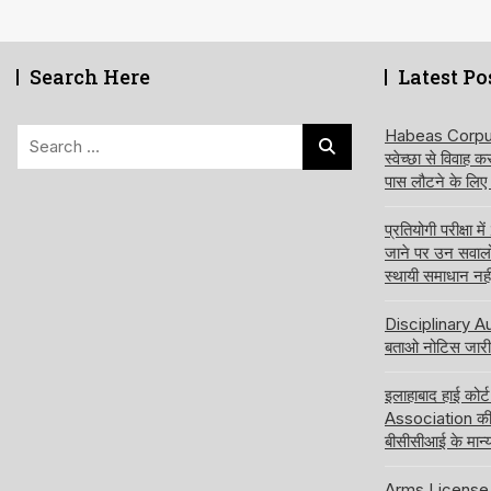
Search Here
Latest Po
Search
Habeas Corpus य
स्वेच्छा से विवाह 
for:
पास लौटने के लिए
प्रतियोगी परीक्षा
जाने पर उन सवालों क
स्थायी समाधान नही
Disciplinary Aut
बताओ नोटिस जारी 
इलाहाबाद हाई कोर
Association की 
बीसीसीआई के मान्य
Arms License की