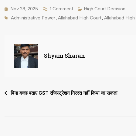
On
Nov 28, 2025
1 Comment
High Court Decision
Tags
ग्राम
Administrative Power
,
Allahabad High Court
,
Allahabad High
प्रधान
का
Financial
और
Shyam Sharan
प्रशासनिक
अधिकार
सीज
करने
Post
बिना वजह बताए GST रजिस्ट्रेशन निरस्त नहीं किया जा सकता
का
navigation
डीएम
प्रयागराज
का
आदेश