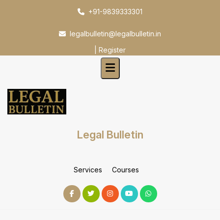
Skip
+91-9839333301
to
content
legalbulletin@legalbulletin.in
|
Register
Legal Bulletin
Services
Courses