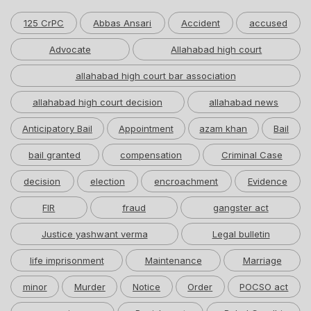
125 CrPC
Abbas Ansari
Accident
accused
Advocate
Allahabad high court
allahabad high court bar association
allahabad high court decision
allahabad news
Anticipatory Bail
Appointment
azam khan
Bail
bail granted
compensation
Criminal Case
decision
election
encroachment
Evidence
FIR
fraud
gangster act
Justice yashwant verma
Legal bulletin
life imprisonment
Maintenance
Marriage
minor
Murder
Notice
Order
POCSO act