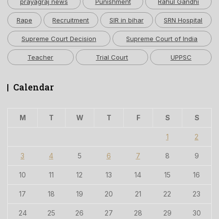
prayagraj news
Punishment
Rahul Gandhi
Rape
Recruitment
SIR in bihar
SRN Hospital
Supreme Court Decision
Supreme Court of India
Teacher
Trial Court
UPPSC
Calendar
M
T
W
T
F
S
S
1
2
3
4
5
6
7
8
9
10
11
12
13
14
15
16
17
18
19
20
21
22
23
24
25
26
27
28
29
30