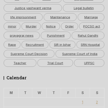
Justice yashwant verma
Legal bulletin
life imprisonment
Maintenance
Marriage
minor
Murder
Notice
Order
POCSO act
prayagraj news
Punishment
Rahul Gandhi
Rape
Recruitment
SIR in bihar
SRN Hospital
Supreme Court Decision
Supreme Court of India
Teacher
Trial Court
UPPSC
Calendar
M
T
W
T
F
S
S
1
2