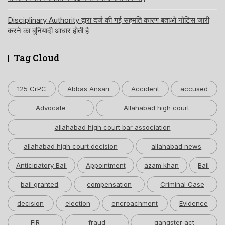
Disciplinary Authority द्वारा दर्ज की गई सहमति कारण बताओ नोटिस जारी
करने का बुनियादी आधार होती है
Tag Cloud
125 CrPC
Abbas Ansari
Accident
accused
Advocate
Allahabad high court
allahabad high court bar association
allahabad high court decision
allahabad news
Anticipatory Bail
Appointment
azam khan
Bail
bail granted
compensation
Criminal Case
decision
election
encroachment
Evidence
FIR
fraud
gangster act