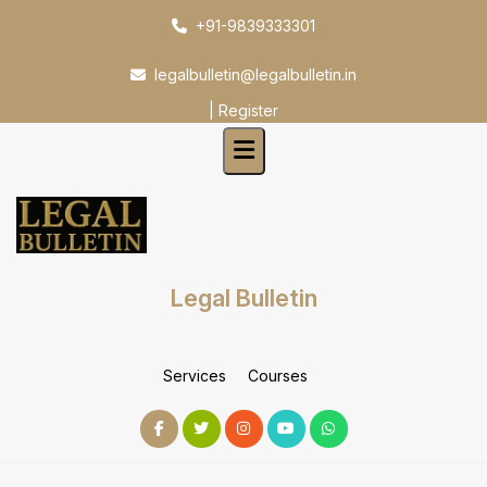
Skip
+91-9839333301
to
content
legalbulletin@legalbulletin.in
|
Register
Legal Bulletin
Services
Courses