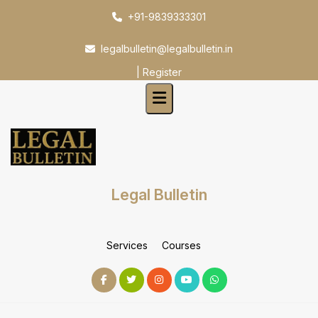
Skip
+91-9839333301
to
content
legalbulletin@legalbulletin.in
|
Register
Legal Bulletin
Services
Courses