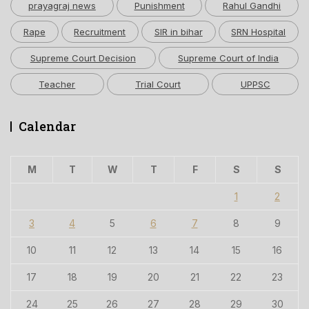
prayagraj news
Punishment
Rahul Gandhi
Rape
Recruitment
SIR in bihar
SRN Hospital
Supreme Court Decision
Supreme Court of India
Teacher
Trial Court
UPPSC
Calendar
M
T
W
T
F
S
S
1
2
3
4
5
6
7
8
9
10
11
12
13
14
15
16
17
18
19
20
21
22
23
24
25
26
27
28
29
30