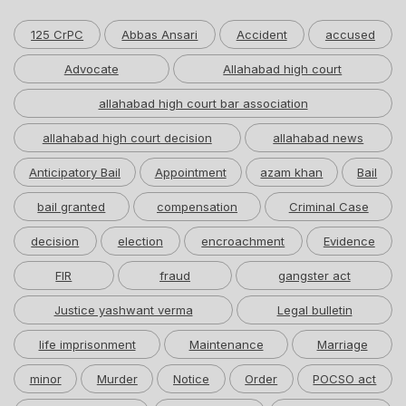
125 CrPC
Abbas Ansari
Accident
accused
Advocate
Allahabad high court
allahabad high court bar association
allahabad high court decision
allahabad news
Anticipatory Bail
Appointment
azam khan
Bail
bail granted
compensation
Criminal Case
decision
election
encroachment
Evidence
FIR
fraud
gangster act
Justice yashwant verma
Legal bulletin
life imprisonment
Maintenance
Marriage
minor
Murder
Notice
Order
POCSO act