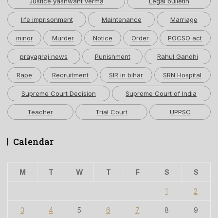
Justice yashwant verma
Legal bulletin
life imprisonment
Maintenance
Marriage
minor
Murder
Notice
Order
POCSO act
prayagraj news
Punishment
Rahul Gandhi
Rape
Recruitment
SIR in bihar
SRN Hospital
Supreme Court Decision
Supreme Court of India
Teacher
Trial Court
UPPSC
Calendar
M
T
W
T
F
S
S
1
2
3
4
5
6
7
8
9