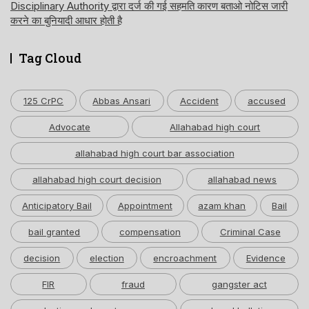
Disciplinary Authority द्वारा दर्ज की गई सहमति कारण बताओ नोटिस जारी
करने का बुनियादी आधार होती है
Tag Cloud
125 CrPC
Abbas Ansari
Accident
accused
Advocate
Allahabad high court
allahabad high court bar association
allahabad high court decision
allahabad news
Anticipatory Bail
Appointment
azam khan
Bail
bail granted
compensation
Criminal Case
decision
election
encroachment
Evidence
FIR
fraud
gangster act