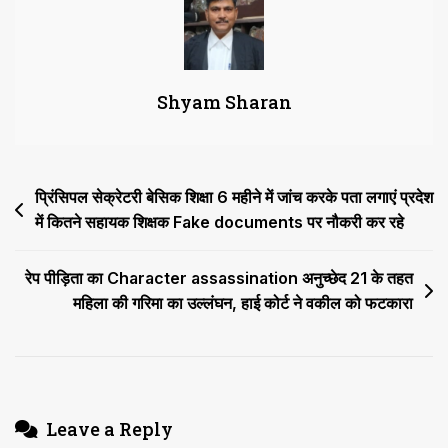
इसलिए
नहीं
किया
जा
Shyam Sharan
सकता
क्योंकि
पुलिस
के
Post
प्रिंसिपल सेक्रेटरी बेसिक शिक्षा 6 महीने में जांच करके पता लगाएं प्रदेश
लिए
ऐसा
में कितने सहायक शिक्षक Fake documents पर नौकरी कर रहे
navigation
करना
कानूनी
रेप पीड़िता का Character assassination अनुच्छेद 21 के तहत
है,
महिला की गरिमा का उल्लंघन, हाई कोर्ट ने वकील को फटकारा
पीड़ित
को
1
लाख
मुआवजा
Leave a Reply
देने