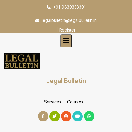
Skip
+91-9839333301
to
content
legalbulletin@legalbulletin.in
|
Register
Legal Bulletin
Services
Courses