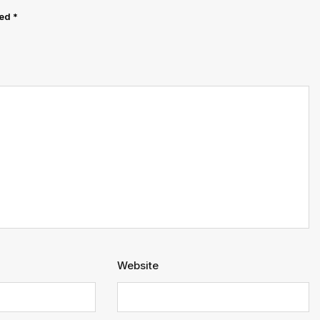
ked
*
Website