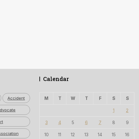
Calendar
Accident
M
T
W
T
F
S
S
dvocate
1
2
rt
3
4
5
6
7
8
9
ssociation
10
11
12
13
14
15
16