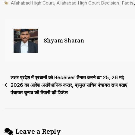
Tags
Facts
Allahabad High Court
,
Allahabad High Court Decision
,
Facts
की
जानकारी
के
बजाय
Shyam Sharan
कानूनी
जानकारी
देने
पर
Post
उत्तर प्रदेश में प्रधानों को Receiver तैनात करने का 25, 26 मई
पूर्वोत्तर
2026 का आदेश असंवैधानिक करार, प्रमुख सचिव पंचायत राज बताएं
navigation
पंचायत चुनाव की तैयारी की डिटेल
रेलवे
गोरखपुर
के
डिप्टी
चीफ
Leave a Reply