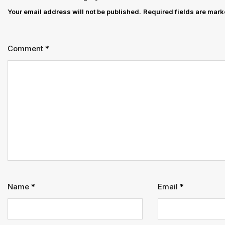
इंजीनियर
Your email address will not be published.
Required fields are mar
हाईकोर्ट
में
Comment
*
29
जून
को
तलब
Name
*
Email
*