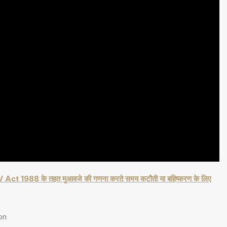
कार, MV Act 1988 के तहत मुआवजे की गणना करते समय कटौती या बहिष्करण के लिए
on