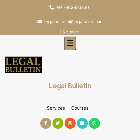
Skip
+91-9839333301
to
content
legalbulletin@legalbulletin.in
|
Register
Legal Bulletin
Services
Courses