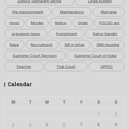
Justice yashwant verma
Legal bulletin
life imprisonment
Maintenance
Marriage
minor
Murder
Notice
Order
POCSO act
prayagraj news
Punishment
Rahul Gandhi
Rape
Recruitment
SIR in bihar
SRN Hospital
Supreme Court Decision
Supreme Court of India
Teacher
Trial Court
UPPSC
Calendar
M
T
W
T
F
S
S
1
2
3
4
5
6
7
8
9