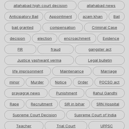
allahabad high court decision
allahabad news
Anticipatory Bail
Appointment
azam khan
Bail
bail granted
compensation
Criminal Case
decision
election
encroachment
Evidence
FIR
fraud
gangster act
Justice yashwant verma
Legal bulletin
life imprisonment
Maintenance
Marriage
minor
Murder
Notice
Order
POCSO act
prayagraj news
Punishment
Rahul Gandhi
Rape
Recruitment
SIR in bihar
SRN Hospital
Supreme Court Decision
Supreme Court of India
Teacher
Trial Court
UPPSC