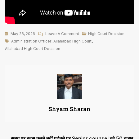
On
May 28, 2026
Leave A Comment
High Court Decision
Tags
Administration
Administration Officer
,
Allahabad High Court
,
Officer
Allahabad High Court Decision
अनिश्चितकालीन
जांच
या
व्यक्तिगत
संतुष्टि
के
आधार
Shyam Sharan
पर
किसी
व्यक्ति
की
Post
समय पर बहस करने नहीं पहुंचने पर Senior counsel को 50 हजार
धार्मिक