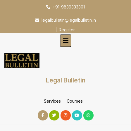
Skip
+91-9839333301
to
content
legalbulletin@legalbulletin.in
|
Register
Legal Bulletin
Services
Courses