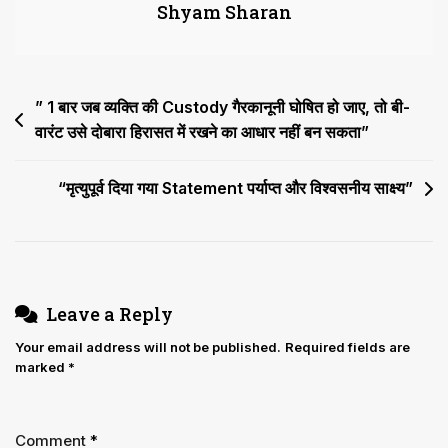
Shyam Sharan
के
नतीजे
घोषित,
संशोधन
Post
” 1 बार जब व्यक्ति की Custody गैरकानूनी घोषित हो जाए, तो बी-
के
पक्ष
वारंट उसे दोबारा हिरासत में रखने का आधार नहीं बन सकता”
navigation
में
3950
“मृत्युपूर्व दिया गया Statement पर्याप्त और विश्वसनीय साक्ष्य”
मत
पड़े
Leave a Reply
Your email address will not be published.
Required fields are
marked
*
Comment
*