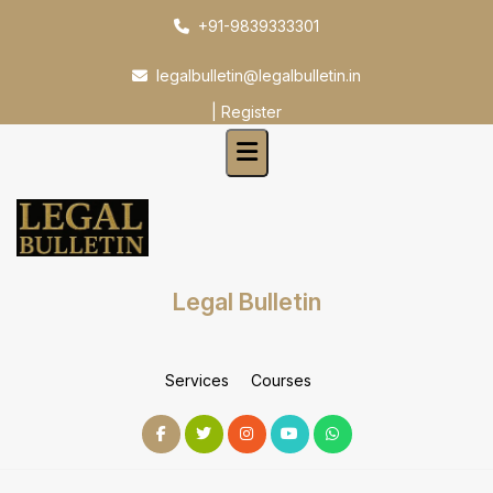
Skip
+91-9839333301
to
content
legalbulletin@legalbulletin.in
|
Register
Legal Bulletin
Services
Courses