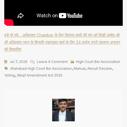
इसे भी पढ़ें….अधिवक्ता Chamber के लिए किराया माफी की मांग को दिखी उम्मीद की
लौ,अधिवक्ता भवन के बिजली-रखरखाव खर्च के लिए 24 करोड़ रुपये सालाना अनुदान
की सिफारिश
On
Jul 7, 2026
Leave A Comment
High Court Bar Association
Tags
बदलेगा
Allahabad High Court Bar Association
,
Manual
,
Result Declare
,
इलाहाबाद
Voting
,
Waqf Amendment Act 2025
हाई
कोर्ट
बार
एसोसिएशन
का
Manual,
मतदान