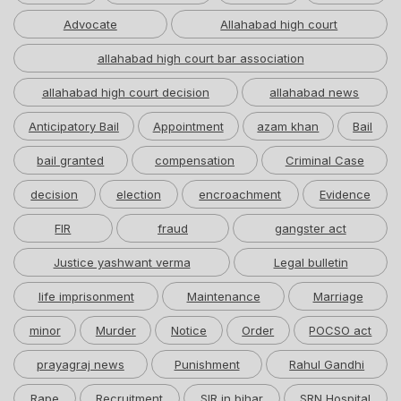
Advocate
Allahabad high court
allahabad high court bar association
allahabad high court decision
allahabad news
Anticipatory Bail
Appointment
azam khan
Bail
bail granted
compensation
Criminal Case
decision
election
encroachment
Evidence
FIR
fraud
gangster act
Justice yashwant verma
Legal bulletin
life imprisonment
Maintenance
Marriage
minor
Murder
Notice
Order
POCSO act
prayagraj news
Punishment
Rahul Gandhi
Rape
Recruitment
SIR in bihar
SRN Hospital