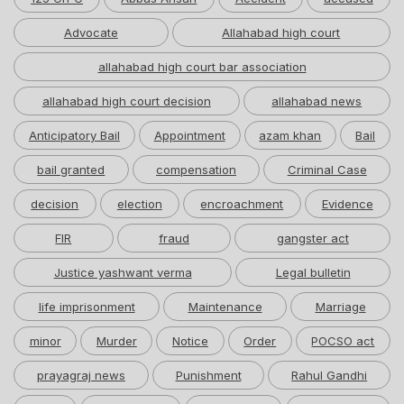
Advocate
Allahabad high court
allahabad high court bar association
allahabad high court decision
allahabad news
Anticipatory Bail
Appointment
azam khan
Bail
bail granted
compensation
Criminal Case
decision
election
encroachment
Evidence
FIR
fraud
gangster act
Justice yashwant verma
Legal bulletin
life imprisonment
Maintenance
Marriage
minor
Murder
Notice
Order
POCSO act
prayagraj news
Punishment
Rahul Gandhi