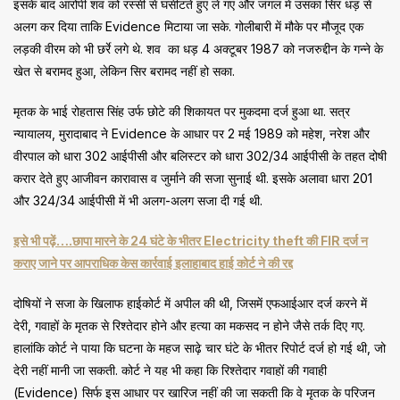
इसके बाद आरोपी शव को रस्सी से घसीटते हुए ले गए और जंगल में उसका सिर धड़ से
अलग कर दिया ताकि Evidence मिटाया जा सके. गोलीबारी में मौके पर मौजूद एक
लड़की वीरम को भी छर्रे लगे थे. शव का धड़ 4 अक्टूबर 1987 को नजरुद्दीन के गन्ने के
खेत से बरामद हुआ, लेकिन सिर बरामद नहीं हो सका.
मृतक के भाई रोहतास सिंह उर्फ छोटे की शिकायत पर मुकदमा दर्ज हुआ था. सत्र
न्यायालय, मुरादाबाद ने Evidence के आधार पर 2 मई 1989 को महेश, नरेश और
वीरपाल को धारा 302 आईपीसी और बलिस्टर को धारा 302/34 आईपीसी के तहत दोषी
करार देते हुए आजीवन कारावास व जुर्माने की सजा सुनाई थी. इसके अलावा धारा 201
और 324/34 आईपीसी में भी अलग-अलग सजा दी गई थी.
इसे भी पढ़ें….छापा मारने के 24 घंटे के भीतर Electricity theft की FIR दर्ज न
कराए जाने पर आपराधिक केस कार्रवाई इलाहाबाद हाई कोर्ट ने की रद्द
दोषियों ने सजा के खिलाफ हाईकोर्ट में अपील की थी, जिसमें एफआईआर दर्ज करने में
देरी, गवाहों के मृतक से रिश्तेदार होने और हत्या का मकसद न होने जैसे तर्क दिए गए.
हालांकि कोर्ट ने पाया कि घटना के महज साढ़े चार घंटे के भीतर रिपोर्ट दर्ज हो गई थी, जो
देरी नहीं मानी जा सकती. कोर्ट ने यह भी कहा कि रिश्तेदार गवाहों की गवाही
(Evidence) सिर्फ इस आधार पर खारिज नहीं की जा सकती कि वे मृतक के परिजन