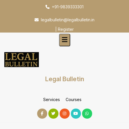
Skip
+91-9839333301
to
content
legalbulletin@legalbulletin.in
|
Register
Legal Bulletin
Services
Courses