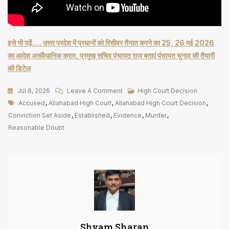
इसे भी पढ़ें…. उत्तर प्रदेश में प्रधानों को रिसीवर तैनात करने का 25, 26 मई 2026
का आदेश असंवैधानिक करार, प्रमुख सचिव पंचायत राज बताएं पंचायत चुनाव की तैयारी
की डिटेल
On
Jul 8, 2026
Leave A Comment
High Court Decision
Tags
Evidence
Accused
,
Allahabad High Court
,
Allahabad High Court Decision
,
उचित
Conviction Set Aside
,
Established
,
Evidence
,
Murder
,
संदेह
Reasonable Doubt
से
परे
प्रमाणित
नहीं
तो
संदेह
का
Shyam Sharan
लाभ