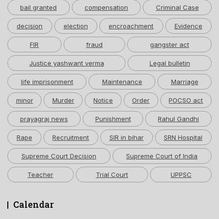
bail granted
compensation
Criminal Case
decision
election
encroachment
Evidence
FIR
fraud
gangster act
Justice yashwant verma
Legal bulletin
life imprisonment
Maintenance
Marriage
minor
Murder
Notice
Order
POCSO act
prayagraj news
Punishment
Rahul Gandhi
Rape
Recruitment
SIR in bihar
SRN Hospital
Supreme Court Decision
Supreme Court of India
Teacher
Trial Court
UPPSC
Calendar