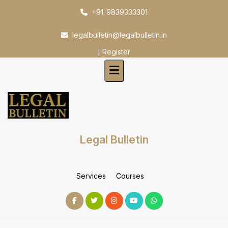
Skip
+91-9839333301
to
content
legalbulletin@legalbulletin.in
|
Register
Legal Bulletin
Services
Courses