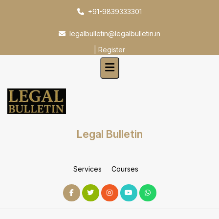
Skip
+91-9839333301
to
content
legalbulletin@legalbulletin.in
|
Register
Legal Bulletin
Services
Courses