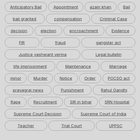
Anticipatory Bail
Appointment
azam khan
Bail
bail granted
compensation
Criminal Case
decision
election
encroachment
Evidence
FIR
fraud
gangster act
Justice yashwant verma
Legal bulletin
life imprisonment
Maintenance
Marriage
minor
Murder
Notice
Order
POCSO act
prayagraj news
Punishment
Rahul Gandhi
Rape
Recruitment
SIR in bihar
SRN Hospital
Supreme Court Decision
Supreme Court of India
Teacher
Trial Court
UPPSC