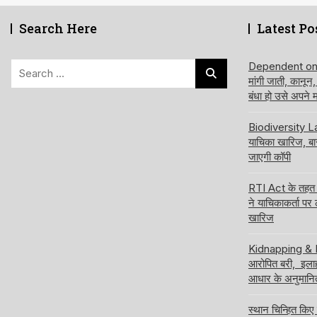
Search Here
Latest Po
Search
Dependent on de
मांगी जाती, कानून
for:
बंधा हो उसे अपने
Biodiversity Law
याचिका खारिज, ब
जाएगी कॉपी
RTI Act के तहत अ
ने याचिकाकर्ता पर
खारिज
Kidnapping & Ra
आरोपित बरी, इलाहा
आधार के अनुमानि
स्थान चिन्हित किए