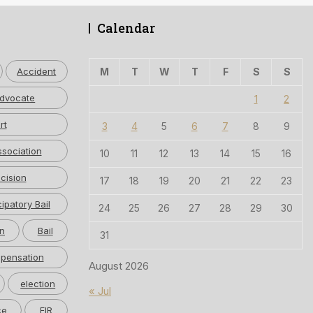
Calendar
Accident
M
T
W
T
F
S
S
dvocate
1
2
rt
3
4
5
6
7
8
9
ssociation
10
11
12
13
14
15
16
cision
17
18
19
20
21
22
23
cipatory Bail
24
25
26
27
28
29
30
n
Bail
31
pensation
August 2026
election
« Jul
ce
FIR