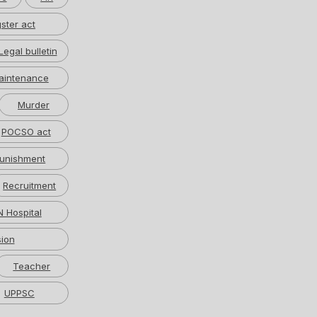
ster act
Legal bulletin
aintenance
Murder
POCSO act
unishment
Recruitment
 Hospital
ion
Teacher
UPPSC