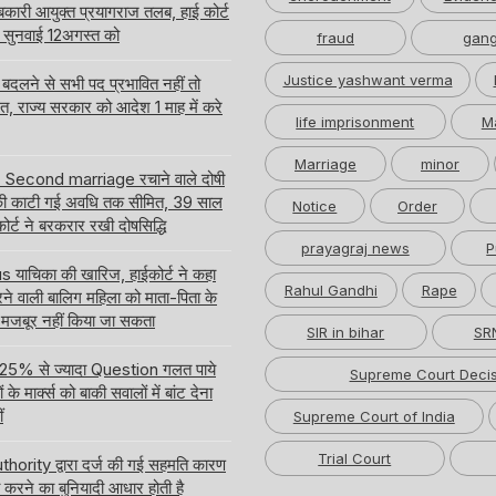
ारी आयुक्त प्रयागराज तलब, हाई कोर्ट
ति सुनवाई 12अगस्त को
fraud
gang
Justice yashwant verma
लने से सभी पद प्रभावित नहीं तो
लत, राज्य सरकार को आदेश 1 माह में करे
life imprisonment
M
Marriage
minor
र Second marriage रचाने वाले दोषी
ी काटी गई अवधि तक सीमित, 39 साल
Notice
Order
ईकोर्ट ने बरकरार रखी दोषसिद्धि
prayagraj news
P
ाचिका की खारिज, हाईकोर्ट ने कहा
Rahul Gandhi
Rape
करने वाली बालिग महिला को माता-पिता के
 मजबूर नहीं किया जा सकता
SIR in bihar
SRN
 में 25% से ज्यादा Question गलत पाये
Supreme Court Decis
े मार्क्स को बाकी सवालों में बांट देना
ं
Supreme Court of India
Trial Court
hority द्वारा दर्ज की गई सहमति कारण
करने का बुनियादी आधार होती है