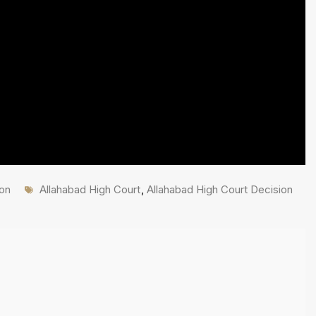
Tags
ion
Allahabad High Court
,
Allahabad High Court Decision