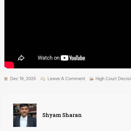
On
Dec 19, 2025
Leave A Comment
High Court Decis
अफसर
कानून
के
अनुसार
Shyam Sharan
ही
काम