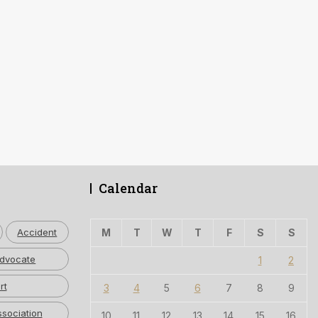
Calendar
Accident
M
T
W
T
F
S
S
dvocate
1
2
rt
3
4
5
6
7
8
9
ssociation
10
11
12
13
14
15
16