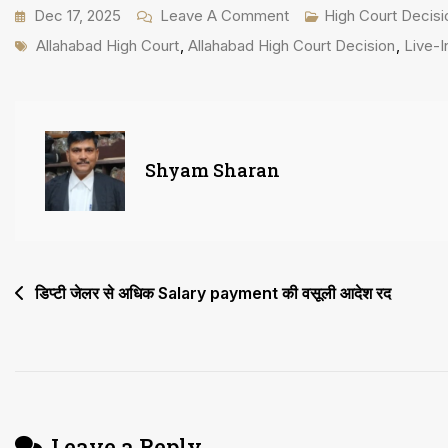
On
Dec 17, 2025
Leave A Comment
High Court Decisi
Tags
Live-
Allahabad High Court
,
Allahabad High Court Decision
,
Live-I
In
कांसेप्ट
सर्वस्वीकार्य
नहीं
Shyam Sharan
लेकिन
ऐसा
रिलेशन
गैर
Post
डिप्टी जेलर से अधिक Salary payment की वसूली आदेश रद
कानूनी
navigation
नहीं
Leave a Reply