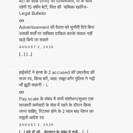
बेटी की Will (मर्जी) को प्राथमिकता, मां के साथ
रहेगी 15 वर्षीय बेटी, पिता की याचिका खारिज-
Legal Bulletin
on
Advertisement की वैधता को चुनौती दिये बिना
उसकी शर्तों पर याचिका दाखिल करके सवाल नहीं
खड़े किये जा सकते
AUGUST 2, 2026
[…] […]
हाईकोर्ट ने हत्या के 2 accused की उम्रकैद की
सजा रद, किया बरी, कहा: सबूत बगैर पुलिस ने गढ़ी
थी झूठी कहानी - L
on
Pay scale के संबंध में सभी संशोधन/सुधार एक
सरकारी कर्मचारी के सेवा में रहने के दौरान किया
जाना चाहिए, रिटायर होने के 2 साल बाद पेंशन का
वसूली आदेश रद
AUGUST 2, 2026
[…] इसे भी पढ़ें….वेतनमान के संबंध में सभी… […]