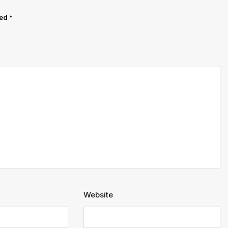
ked
*
Website