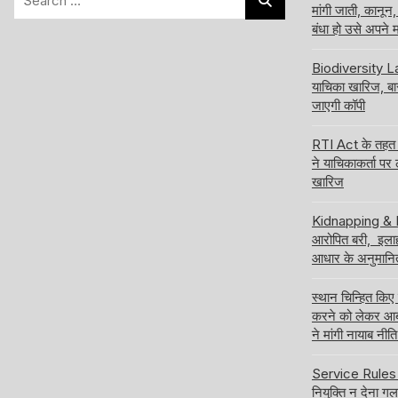
मांगी जाती, कानून
for:
बंधा हो उसे अपने
Biodiversity Law
याचिका खारिज, ब
जाएगी कॉपी
RTI Act के तहत अ
ने याचिकाकर्ता पर
खारिज
Kidnapping & Ra
आरोपित बरी, इलाहा
आधार के अनुमानि
स्थान चिन्हित किए
करने को लेकर आबक
ने मांगी नायाब नी
Service Rules बद
नियुक्ति न देना ग