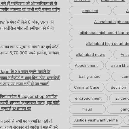
, भले ही प्रक्रिया की औपचारिकताओं से
 मानवीय मकसद को कभी नहीं भूलना चाहिए
accused
A
 के पेपर में मिले 0 अंक, छात्र की
Allahabad high cou
ार काउंसिल और लॉ कमीशन को भेजी
allahabad high court bar a
allahabad high court de
नाप शनाप सूचनाएं मांगने पर हाई कोर्ट
 लगाया 6,70,000 रुपये हर्जाना, याचिका
allahabad news
Anti
Appointment
azam kha
pe के 35 साल पुराने मामले के
bail granted
com
बाद हाईकोर्ट ने कहा बिना ठोस दस्तावेजी
त उम्र पर सजा नहीं दी जा सकती
Criminal Case
decision
 बिना प्रदेश में Liquor shop आवंटित
encroachment
Eviden
ारी आयुक्त प्रयागराज तलब, हाई कोर्ट
ति सुनवाई 12अगस्त को
fraud
gang
Justice yashwant verma
लने से सभी पद प्रभावित नहीं तो
लत, राज्य सरकार को आदेश 1 माह में करे