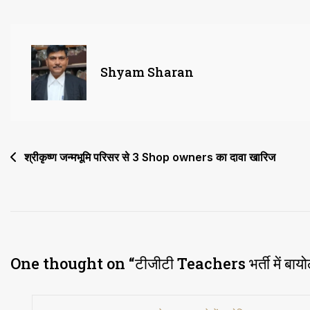
Teachers
भर्ती
में
बायोलॉजी
Shyam Sharan
के
पदों
को
भी
Post
श्रीकृष्ण जन्मभूमि परिसर से 3 Shop owners का दावा खारिज
किया
navigation
गया
शामिल
One thought on “
टीजीटी Teachers भर्ती में बायो