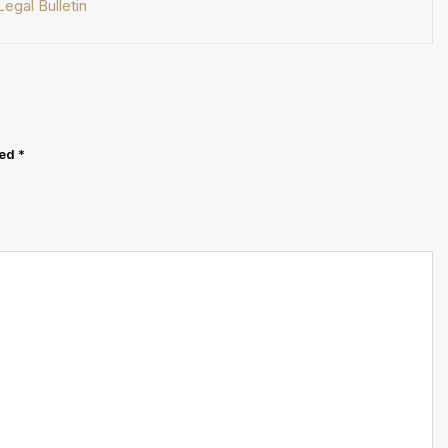
 Legal Bulletin
ked
*