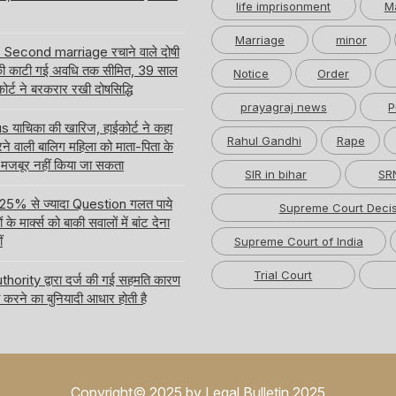
life imprisonment
M
Marriage
minor
र Second marriage रचाने वाले दोषी
ी काटी गई अवधि तक सीमित, 39 साल
Notice
Order
ईकोर्ट ने बरकरार रखी दोषसिद्धि
prayagraj news
P
ाचिका की खारिज, हाईकोर्ट ने कहा
Rahul Gandhi
Rape
करने वाली बालिग महिला को माता-पिता के
 मजबूर नहीं किया जा सकता
SIR in bihar
SRN
 में 25% से ज्यादा Question गलत पाये
Supreme Court Decis
े मार्क्स को बाकी सवालों में बांट देना
ं
Supreme Court of India
Trial Court
hority द्वारा दर्ज की गई सहमति कारण
करने का बुनियादी आधार होती है
Copyright© 2025 by Legal Bulletin 2025