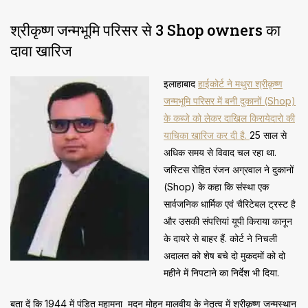
श्रीकृष्ण जन्मभूमि परिसर से 3 Shop owners का
दावा खारिज
इलाहाबाद
हाईकोर्ट ने मथुरा श्रीकृष्ण
जन्मभूमि परिसर में बनी दुकानों (Shop)
के कब्जे को लेकर दाखिल किरायेदारो की
याचिका खारिज कर दी है.
25 साल से
अधिक समय से विवाद चल रहा था.
जस्टिस रोहित रंजन अग्रवाल ने दुकानों
(Shop) के कहा कि संस्था एक
सार्वजनिक धार्मिक एवं चैरिटेबल ट्रस्ट है
और उसकी संपत्तियां यूपी किराया कानून
के दायरे से बाहर हैं. कोर्ट ने निचली
अदालत को शेष बचे दो मुकदमों को दो
महीने में निपटाने का निर्देश भी दिया.
बता दें कि 1944 में पंडित महामना मदन मोहन मालवीय के नेतृत्व में श्रीकृष्ण जन्मस्थान