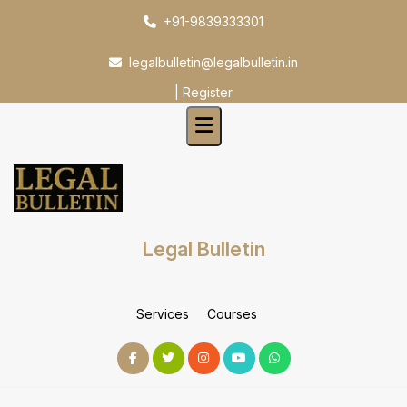
Skip
+91-9839333301
to
content
legalbulletin@legalbulletin.in
|
Register
Legal Bulletin
Services
Courses