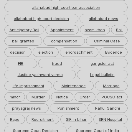
allahabad high court bar association
allahabad high court decision
allahabad news
Anticipatory Bail
Appointment
azam khan
Bail
bail granted
compensation
Criminal Case
decision
election
encroachment
Evidence
FIR
fraud
gangster act
Justice yashwant verma
Legal bulletin
life imprisonment
Maintenance
Marriage
minor
Murder
Notice
Order
POCSO act
prayagraj news
Punishment
Rahul Gandhi
Rape
Recruitment
SIR in bihar
SRN Hospital
Supreme Court Decision
Supreme Court of India