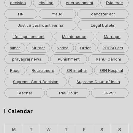
decision
election
encroachment
Evidence
FIR
fraud
gangster act
Justice yashwant verma
Legal bulletin
life imprisonment
Maintenance
Marriage
minor
Murder
Notice
Order
POCSO act
prayagraj news
Punishment
Rahul Gandhi
Rape
Recruitment
SIR in bihar
SRN Hospital
Supreme Court Decision
Supreme Court of India
Teacher
Trial Court
UPPSC
Calendar
M
T
W
T
F
S
S