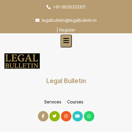
Skip
+91-9839333301
to
content
legalbulletin@legalbulletin.in
|
Register
Legal Bulletin
Services
Courses