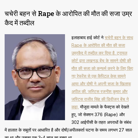
चचेरी बहन से Rape के आरोपित की मौत की सजा उम्र
कैद में तब्दील
इलाहाबाद हाई कोर्ट ने
चचेरी बहन के साथ
Rape के आरोपित की मौत की सजा
उम्रकैद में तब्दील कर दिया है. ट्रायल
कोर्ट द्वारा लखनऊ बेंच के सामने दोषी की
मौत की सजा को कन्फर्म करने के लिए किए
गए रेफरेंस से एक कैपिटल केस सामने
आया और दोषी ने अपनी सजा के खिलाफ
अपील की. जस्टिस रजनीश कुमार और
जस्टिस राजीव सिंह की डिवीजन बेंच ने
कहा,
मौजूदा मामले के फैक्ट्स को देखते
हुए, जो सेक्शन 376 (Rape) और
302 आईपीसी के तहत अपराधों के संबंध
में हालात के सबूतों पर आधारित है और दोषी/अपीलकर्ता घटना के समय लगभग 27 साल
का था और उसका एक 3-4 साल का बच्चा था.