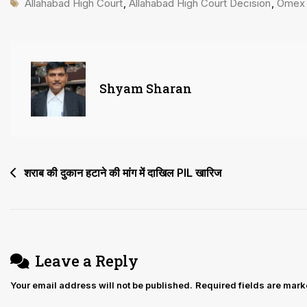
Tags
ओमेक्स
Allahabad High Court
,
Allahabad High Court Decision
,
Omex 
बिल्डहोम
को
25
करोड़
Shyam Sharan
रुपये
जमा
करने
पर
Post
शराब की दुकान हटाने की मांग में दाखिल PIL खारिज
राहत
navigation
Leave a Reply
Your email address will not be published.
Required fields are mar