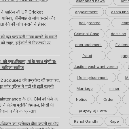
allahabad news
Anti
्ट ने खारिज की UP Cricket
Appointment
azam kha
याचिका, सीबीआई से जांच कराने और
bail granted
com
ता देने की जांच कराने से इंकार
Criminal Case
decision
 मूल पत्रावली गायब कराने के मामले
को राहत, हाईकोर्ट से गिरफ्तारी पर
encroachment
Eviden
fraud
gang
ी) को प्राथमिकता, मां के साथ रहेगी 15
Justice yashwant verma
 की याचिका खारिज
life imprisonment
M
ा के 2 accused की उम्रकैद की सजा रद,
ूत बगैर पुलिस ने गढ़ी थी झूठी कहानी
Marriage
minor
Maintenance के लिए CM को भेजे गए
Notice
Order
CJ से मिलेगा प्रतिनिधिमंडल, किसी भी
prayagraj news
ाया न देने का प्रस्ताव
Rahul Gandhi
Rape
धिकार का इस्तेमाल बीमा कंपनी एमओयू