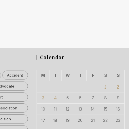
Calendar
Accident
M
T
W
T
F
S
S
dvocate
1
2
rt
3
4
5
6
7
8
9
ssociation
10
11
12
13
14
15
16
cision
17
18
19
20
21
22
23