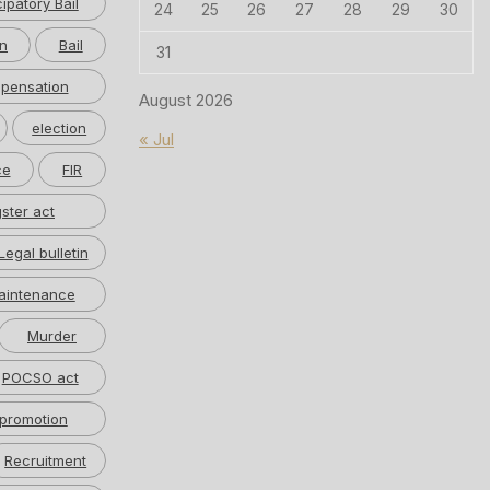
cipatory Bail
24
25
26
27
28
29
30
n
Bail
31
pensation
August 2026
election
« Jul
ce
FIR
ster act
Legal bulletin
aintenance
Murder
POCSO act
promotion
Recruitment