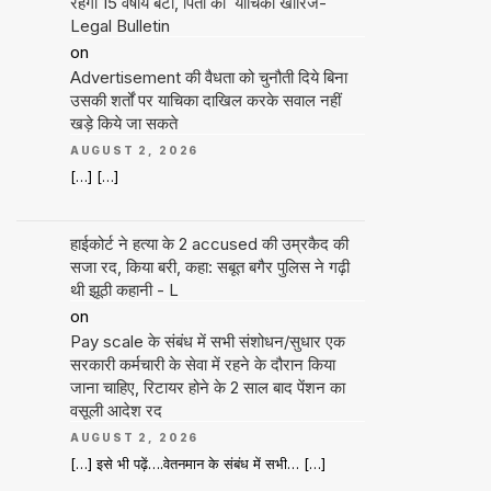
रहेगी 15 वर्षीय बेटी, पिता की याचिका खारिज-
Legal Bulletin
on
Advertisement की वैधता को चुनौती दिये बिना
उसकी शर्तों पर याचिका दाखिल करके सवाल नहीं
खड़े किये जा सकते
AUGUST 2, 2026
[…] […]
हाईकोर्ट ने हत्या के 2 accused की उम्रकैद की
सजा रद, किया बरी, कहा: सबूत बगैर पुलिस ने गढ़ी
थी झूठी कहानी - L
on
Pay scale के संबंध में सभी संशोधन/सुधार एक
सरकारी कर्मचारी के सेवा में रहने के दौरान किया
जाना चाहिए, रिटायर होने के 2 साल बाद पेंशन का
वसूली आदेश रद
AUGUST 2, 2026
[…] इसे भी पढ़ें….वेतनमान के संबंध में सभी… […]