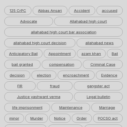
125 CrPC
Abbas Ansari
Accident
accused
Advocate
Allahabad high court
allahabad high court bar association
allahabad high court decision
allahabad news
Anticipatory Bail
Appointment
azam khan
Bail
bail granted
compensation
Criminal Case
decision
election
encroachment
Evidence
FIR
fraud
gangster act
Justice yashwant verma
Legal bulletin
life imprisonment
Maintenance
Marriage
minor
Murder
Notice
Order
POCSO act