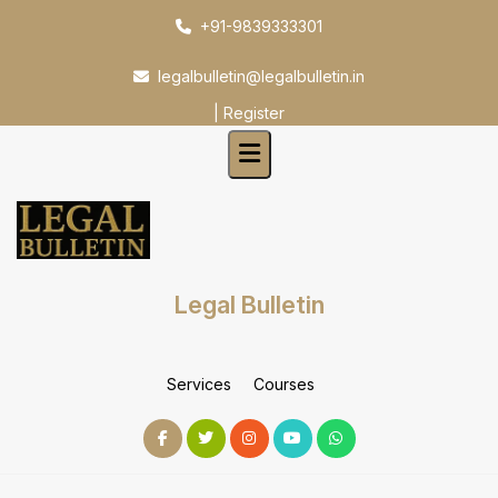
Skip
+91-9839333301
to
content
legalbulletin@legalbulletin.in
|
Register
Legal Bulletin
Services
Courses