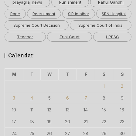
prayagraj news
Punishment
Rahul Gandhi
Rape
Recruitment
SIR in bihar
SRN Hospital
Supreme Court Decision
Supreme Court of India
Teacher
Trial Court
UPPSC
Calendar
M
T
W
T
F
S
S
1
2
3
4
5
6
7
8
9
10
11
12
13
14
15
16
17
18
19
20
21
22
23
24
25
26
27
28
29
30