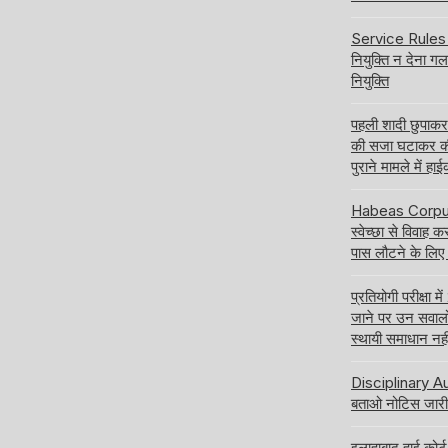
Service Rules बद
नियुक्ति न देना ग
नियुक्ति
पहली शादी छुपाक
की सजा घटाकर क
पुराने मामले में हा
Habeas Corpus य
स्वेच्छा से विवाह 
पास लौटने के लिए
प्रतियोगी परीक्षा
जाने पर उन सवालों क
स्थायी समाधान नही
Disciplinary Aut
बताओ नोटिस जारी 
इलाहाबाद हाई कोर