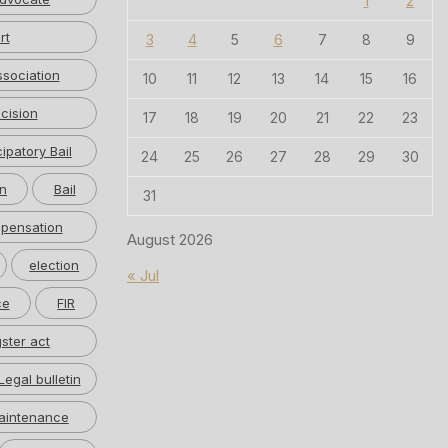
1
2
rt
3
4
5
6
7
8
9
ssociation
10
11
12
13
14
15
16
cision
17
18
19
20
21
22
23
cipatory Bail
24
25
26
27
28
29
30
n
Bail
31
pensation
August 2026
election
« Jul
ce
FIR
ster act
Legal bulletin
aintenance