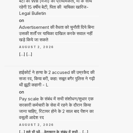
बेटी की Will (मर्जी) को प्राथमिकता, मां के साथ
रहेगी 15 वर्षीय बेटी, पिता की याचिका खारिज-
Legal Bulletin
on
Advertisement की वैधता को चुनौती दिये बिना
उसकी शर्तों पर याचिका दाखिल करके सवाल नहीं
खड़े किये जा सकते
AUGUST 2, 2026
[…] […]
हाईकोर्ट ने हत्या के 2 accused की उम्रकैद की
सजा रद, किया बरी, कहा: सबूत बगैर पुलिस ने गढ़ी
थी झूठी कहानी - L
on
Pay scale के संबंध में सभी संशोधन/सुधार एक
सरकारी कर्मचारी के सेवा में रहने के दौरान किया
जाना चाहिए, रिटायर होने के 2 साल बाद पेंशन का
वसूली आदेश रद
AUGUST 2, 2026
[…] इसे भी पढ़ें….वेतनमान के संबंध में सभी… […]