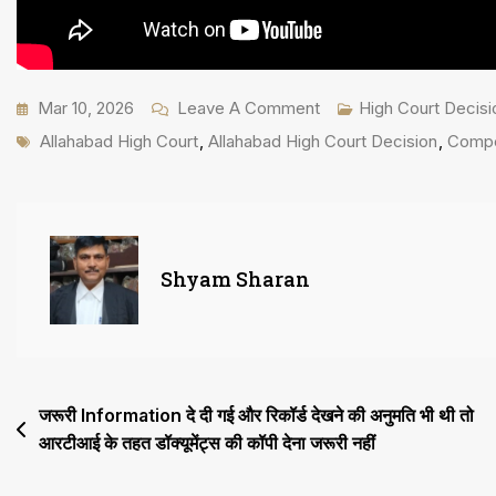
On
Mar 10, 2026
Leave A Comment
High Court Decisi
Tags
पुलिस
Allahabad High Court
,
Allahabad High Court Decision
,
Compe
की
गलत
सूचना
के
Shyam Sharan
कारण
15
अतिरिक्त
दिन
Post
जरूरी Information दे दी गई और रिकॉर्ड देखने की अनुमति भी थी तो
Jail
आरटीआई के तहत डॉक्यूमेंट्स की कॉपी देना जरूरी नहीं
navigation
में