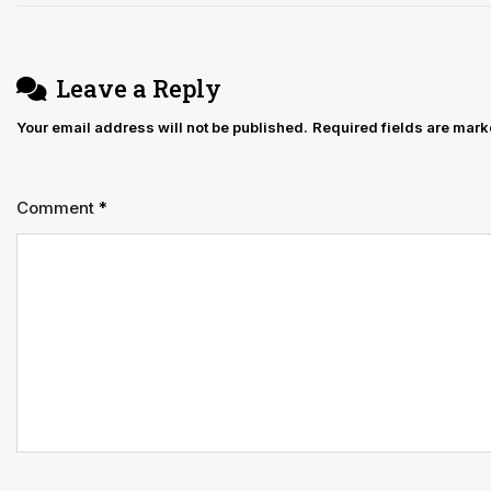
बिताने
पर
अभियुक्त
Leave a Reply
को
Your email address will not be published.
Required fields are mar
50
हजार
मुआवजा
Comment
*
देने
का
निर्देश