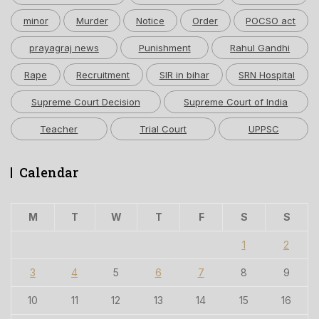
minor
Murder
Notice
Order
POCSO act
prayagraj news
Punishment
Rahul Gandhi
Rape
Recruitment
SIR in bihar
SRN Hospital
Supreme Court Decision
Supreme Court of India
Teacher
Trial Court
UPPSC
Calendar
M
T
W
T
F
S
S
1
2
3
4
5
6
7
8
9
10
11
12
13
14
15
16