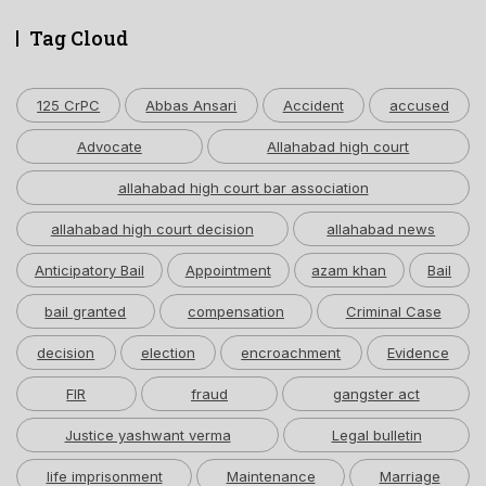
Tag Cloud
125 CrPC
Abbas Ansari
Accident
accused
Advocate
Allahabad high court
allahabad high court bar association
allahabad high court decision
allahabad news
Anticipatory Bail
Appointment
azam khan
Bail
bail granted
compensation
Criminal Case
decision
election
encroachment
Evidence
FIR
fraud
gangster act
Justice yashwant verma
Legal bulletin
life imprisonment
Maintenance
Marriage