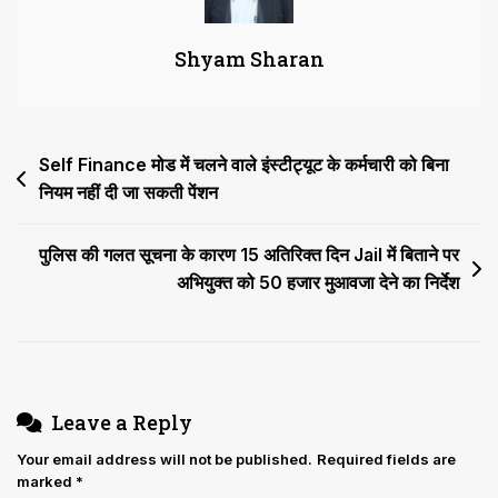
देखने
की
Shyam Sharan
अनुमति
भी
थी
तो
Post
Self Finance मोड में चलने वाले इंस्टीट्यूट के कर्मचारी को बिना
आरटीआई
के
नियम नहीं दी जा सकती पेंशन
navigation
तहत
डॉक्यूमेंट्स
पुलिस की गलत सूचना के कारण 15 अतिरिक्त दिन Jail में बिताने पर
की
अभियुक्त को 50 हजार मुआवजा देने का निर्देश
कॉपी
देना
जरूरी
नहीं
Leave a Reply
Your email address will not be published.
Required fields are
marked
*