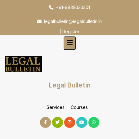
Skip
+91-9839333301
to
content
legalbulletin@legalbulletin.in
|
Register
Legal Bulletin
Services
Courses