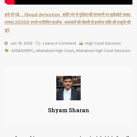
इसे भी पढ़ें… Illegal detention, शांति भंग में पुलिस की मनमानी पर हाईकोर्ट सख्त,
लगाया 25000 रुपये प्रतिदिन हर्जाना, अफसरों की सैलरी से हर्जाना राशि की वसूली की
छूट
On
Jun 19, 2026
Leave A Comment
High Court Decision
Tags
इलाहाबाद
420&406IPC
,
Allahabad High Court
,
Allahabad High Court Decision
हाई
कोर्ट
का
महत्वपूर्ण
फैसला,
एक
साथ
Shyam Sharan
नहीं
लगायी
जा
सकती