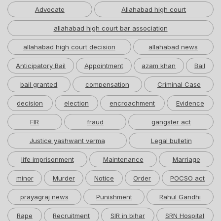
Advocate
Allahabad high court
allahabad high court bar association
allahabad high court decision
allahabad news
Anticipatory Bail
Appointment
azam khan
Bail
bail granted
compensation
Criminal Case
decision
election
encroachment
Evidence
FIR
fraud
gangster act
Justice yashwant verma
Legal bulletin
life imprisonment
Maintenance
Marriage
minor
Murder
Notice
Order
POCSO act
prayagraj news
Punishment
Rahul Gandhi
Rape
Recruitment
SIR in bihar
SRN Hospital