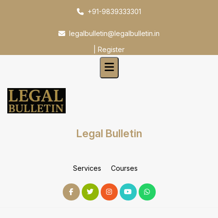
Skip
+91-9839333301
to
content
legalbulletin@legalbulletin.in
|
Register
Legal Bulletin
Services
Courses