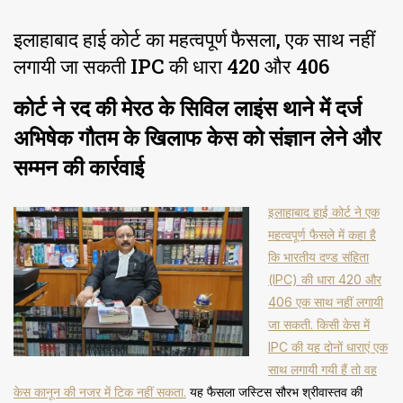
इलाहाबाद हाई कोर्ट का महत्वपूर्ण फैसला, एक साथ नहीं
लगायी जा सकती IPC की धारा 420 और 406
कोर्ट ने रद की मेरठ के सिविल लाइंस थाने में दर्ज
अभिषेक गौतम के खिलाफ केस को संज्ञान लेने और
सम्मन की कार्रवाई
इलाहाबाद हाई कोर्ट ने एक
महत्वपूर्ण फैसले में कहा है
कि भारतीय दण्ड संहिता
(IPC) की धारा 420 और
406 एक साथ नहीं लगायी
जा सकती. किसी केस में
IPC की यह दोनों धाराएं एक
साथ लगायी गयी हैं तो वह
केस कानून की नजर में टिक नहीं सकता.
यह फैसला जस्टिस सौरभ श्रीवास्तव की