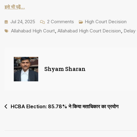
इसे भी पढ़ें…
On
Jul 24, 2025
2 Comments
High Court Decision
Tags
Order
Allahabad High Court
,
Allahabad High Court Decision
,
Delay 
की
अनदेखी
स्वीकार्य
नहीं,
Shyam Sharan
345
दिनों
की
देरी
Post
HCBA Election: 85.78% ने किया मताधिकार का प्रयोग
माफ
navigation
नहीं