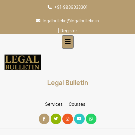
Skip
+91-9839333301
to
content
legalbulletin@legalbulletin.in
|
Register
Legal Bulletin
Services
Courses