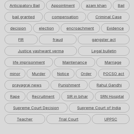
Anticipatory Bail
Appointment
azam khan
Bail
bail granted
compensation
Criminal Case
decision
election
encroachment
Evidence
FIR
fraud
gangster act
Justice yashwant verma
Legal bulletin
life imprisonment
Maintenance
Marriage
minor
Murder
Notice
Order
POCSO act
prayagraj news
Punishment
Rahul Gandhi
Rape
Recruitment
SIR in bihar
SRN Hospital
Supreme Court Decision
Supreme Court of India
Teacher
Trial Court
UPPSC