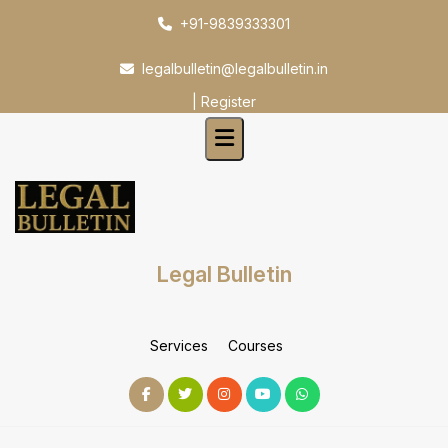
Skip
+91-9839333301
to
content
legalbulletin@legalbulletin.in
|
Register
Legal Bulletin
Services
Courses