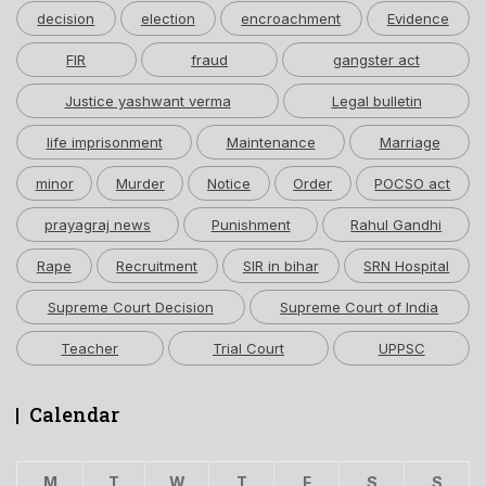
decision
election
encroachment
Evidence
FIR
fraud
gangster act
Justice yashwant verma
Legal bulletin
life imprisonment
Maintenance
Marriage
minor
Murder
Notice
Order
POCSO act
prayagraj news
Punishment
Rahul Gandhi
Rape
Recruitment
SIR in bihar
SRN Hospital
Supreme Court Decision
Supreme Court of India
Teacher
Trial Court
UPPSC
Calendar
M
T
W
T
F
S
S