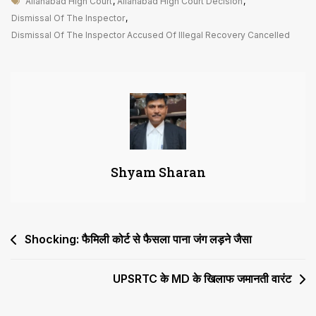
Tags
अवैध
Allahabad High Court
,
Allahabad High Court Decision
,
वसूली
Dismissal Of The Inspector
,
के
Dismissal Of The Inspector Accused Of Illegal Recovery Cancelled
आरोपी
दरोगा
की
बर्खास्तगी
रद्द
Shyam Sharan
Post
Shocking: फैमिली कोर्ट से फैसला पाना जंग लड़ने जैसा
navigation
UPSRTC के MD के खिलाफ जमानती वारंट