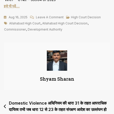
इसे भी पढ़ें…
On
Aug 16, 2025
Leave A Comment
High Court Decision
Tags
कमिश्नर
Allahabad High Court
,
Allahabad High Court Decision
,
का
Commissioner
,
Development Authority
आदेश
अंतिम
हो
जाने
के
बाद
Development
Shyam Sharan
Authority
मानचित्र
की
स्वीकृति
Post
Domestic Violence अधिनियम की धारा 31 के तहत आपराधिक
को
अस्वीकार
दायित्व तभी जब धारा 12 से 23 के तहत संरक्षण आदेश का उल्लंघन हो
navigation