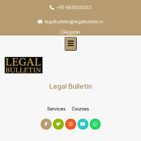
Skip
+91-9839333301
to
content
legalbulletin@legalbulletin.in
|
Register
Legal Bulletin
Services
Courses