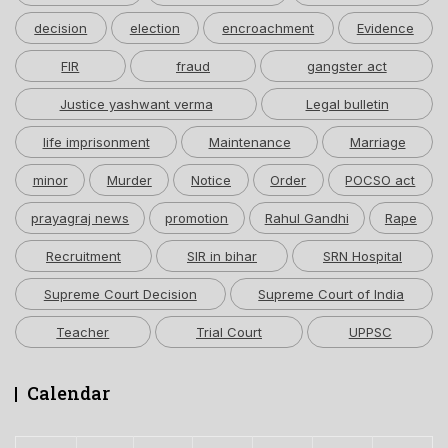
decision
election
encroachment
Evidence
FIR
fraud
gangster act
Justice yashwant verma
Legal bulletin
life imprisonment
Maintenance
Marriage
minor
Murder
Notice
Order
POCSO act
prayagraj news
promotion
Rahul Gandhi
Rape
Recruitment
SIR in bihar
SRN Hospital
Supreme Court Decision
Supreme Court of India
Teacher
Trial Court
UPPSC
Calendar