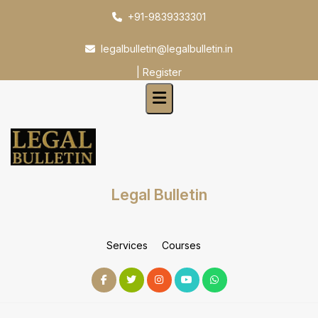
Skip
+91-9839333301
to
content
legalbulletin@legalbulletin.in
|
Register
Legal Bulletin
Services
Courses