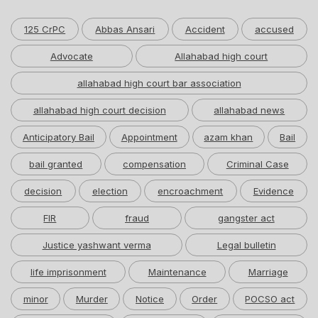
125 CrPC
Abbas Ansari
Accident
accused
Advocate
Allahabad high court
allahabad high court bar association
allahabad high court decision
allahabad news
Anticipatory Bail
Appointment
azam khan
Bail
bail granted
compensation
Criminal Case
decision
election
encroachment
Evidence
FIR
fraud
gangster act
Justice yashwant verma
Legal bulletin
life imprisonment
Maintenance
Marriage
minor
Murder
Notice
Order
POCSO act