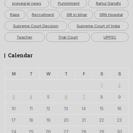
prayagraj news
Punishment
Rahul Gandhi
Rape
Recruitment
SIR in bihar
SRN Hospital
Supreme Court Decision
Supreme Court of India
Teacher
Trial Court
UPPSC
Calendar
M
T
W
T
F
S
S
1
2
3
4
5
6
7
8
9
10
11
12
13
14
15
16
17
18
19
20
21
22
23
24
25
26
27
28
29
30