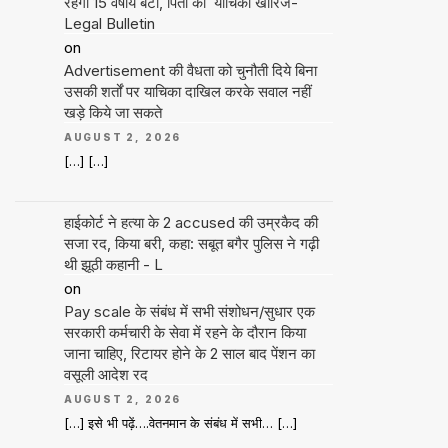
रहेगी 15 वर्षीय बेटी, पिता की याचिका खारिज-
Legal Bulletin
on
Advertisement की वैधता को चुनौती दिये बिना
उसकी शर्तों पर याचिका दाखिल करके सवाल नहीं
खड़े किये जा सकते
AUGUST 2, 2026
[…] […]
हाईकोर्ट ने हत्या के 2 accused की उम्रकैद की
सजा रद, किया बरी, कहा: सबूत बगैर पुलिस ने गढ़ी
थी झूठी कहानी - L
on
Pay scale के संबंध में सभी संशोधन/सुधार एक
सरकारी कर्मचारी के सेवा में रहने के दौरान किया
जाना चाहिए, रिटायर होने के 2 साल बाद पेंशन का
वसूली आदेश रद
AUGUST 2, 2026
[…] इसे भी पढ़ें….वेतनमान के संबंध में सभी… […]