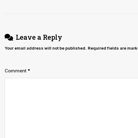
navigation
तो
उसे
परीक्षा
के
Leave a Reply
परिणाम
Your email address will not be published.
Required fields are mar
को
चुनौती
देने
Comment
*
का
अधिकार
नहीं
होता