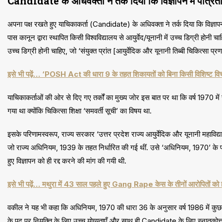
Candidate के अधिवक्ता ने तर्क दिया कि विज्ञापन में पात्रता क
अपना पक्ष रखते हुए याचिकाकर्ता (Candidate) के अधिवक्ता ने तर्क दिया कि विज्ञापन म
पास कानून द्वारा स्थापित किसी विश्वविद्यालय से आयुर्वेद/यूनानी में उच्च डिग्री होनी 
उच्च डिग्री होनी चाहिए, जो ‘संयुक्त प्रांत [आयुर्वेदिक और यूनानी तिब्बी चिकित्सा
इसे भी पढ़ें… ‘POSH Act की धारा 9 के तहत शिकायतों को बिना किसी विशिष्ट विचा
याचिकाकर्ताओं की ओर से दिए गए तर्कों का मुख्य जोर इस बात पर था कि वर्ष 1970 म
गया था क्योंकि चिकित्सा शिक्षा ‘समवर्ती सूची’ का विषय था.
इसके परिणामस्वरूप, राज्य सरकार ‘उत्तर प्रदेश राज्य आयुर्वेदिक और यूनानी महाविद
जो राज्य अधिनियम, 1939 के तहत निर्धारित की गई थीं. उसे ‘अधिनियम, 1970’ के प्रावध
हुए विज्ञापन को ही रद्द करने की मांग की गयी थी.
इसे भी पढ़ें… मथुरा में 43 साल पहले हुए Gang Rape केस के तीनों आरोपितों को हा
वकील ने यह भी कहा कि अधिनियम, 1970 की धारा 36 के अनुसार वर्ष 1986 में कुछ विन
के पद पर नियुक्ति के लिए उच्च योग्यताएँ और साथ ही Candidate के लिए स्नातकोत्तर की