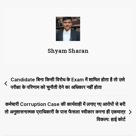
Party
बनाना
सद्भावपूर्ण
भूल
के
कारण
Shyam Sharan
हुआ
और
बाद
में
Post
Candidate बिना किसी विरोध के Exam में शामिल होता है तो उसे
इसे
सुधार
परीक्षा के परिणाम को चुनौती देने का अधिकार नहीं होता
navigation
लिया
गया
कर्मचारी Corruption Case की कार्यवाही में लगाए गए आरोपों से बरी
हो,
तो अनुशासनात्मक प्राधिकारी के पास फैसला स्वीकार करना ही एकमात्र
तो
विकल्प: हाई कोर्ट
कार्यवाही
स्वतः