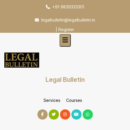
Skip
+91-9839333301
to
content
legalbulletin@legalbulletin.in
|
Register
Legal Bulletin
Services
Courses