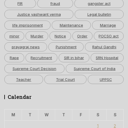
FIR
fraud
gangster act
Justice yashwant verma
Legal bulletin
life imprisonment
Maintenance
Marriage
minor
Murder
Notice
Order
POCSO act
prayagraj news
Punishment
Rahul Gandhi
Rape
Recruitment
SIR in bihar
SRN Hospital
Supreme Court Decision
Supreme Court of India
Teacher
Trial Court
UPPSC
Calendar
M
T
W
T
F
S
S
1
2