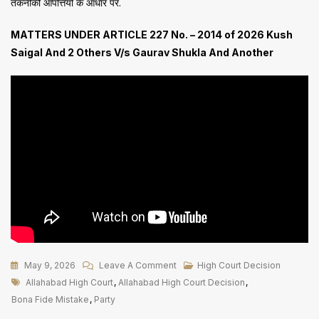
तकनीकी आपत्तियों के आधार पर.
MATTERS UNDER ARTICLE 227 No. – 2014 of 2026 Kush
Saigal And 2 Others V/s Gaurav Shukla And Another
On
May 9, 2026
Leave A Comment
High Court Decision
Tags
‘मृत
Allahabad High Court
,
Allahabad High Court Decision
,
व्यक्ति
Bona Fide Mistake
,
Party
को