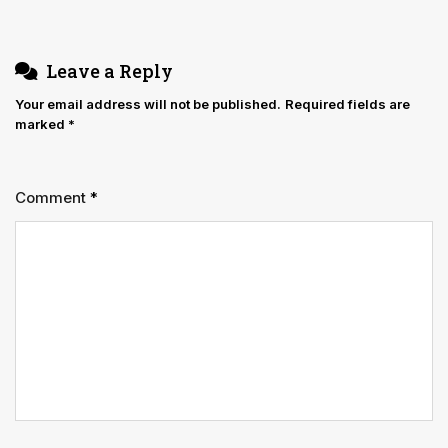
ही
‘अमान्य’
नहीं
Leave a Reply
हो
जाती’
Your email address will not be published.
Required fields are
marked
*
Comment
*