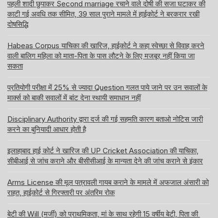
पहली शादी छुपाकर Second marriage रचाने वाले दोषी की सजा घटाकर की
काटी गई अवधि तक सीमित, 39 साल पुराने मामले में हाईकोर्ट ने बरकरार रखी
दोषसिद्धि
Habeas Corpus याचिका की खारिज, हाईकोर्ट ने कहा स्वेच्छा से विवाह करने
वाली बालिग महिला को माता-पिता के पास लौटने के लिए मजबूर नहीं किया जा
सकता
प्रतियोगी परीक्षा में 25% से ज्यादा Question गलत पाये जाने पर उन सवालों के
मार्क्स को बाकी सवालों में बांट देना स्थायी समाधान नहीं
Disciplinary Authority द्वारा दर्ज की गई सहमति कारण बताओ नोटिस जारी
करने का बुनियादी आधार होती है
इलाहाबाद हाई कोर्ट ने खारिज की UP Cricket Association की याचिका,
सीबीआई से जांच कराने और बीसीसीआई के मान्यता देने की जांच कराने से इंकार
Arms License की मूल पत्रावली गायब कराने के मामले में अफजाल अंसारी को
राहत, हाईकोर्ट से गिरफ्तारी पर अंतरिम रोक
बेटी की Will (मर्जी) को प्राथमिकता, मां के साथ रहेगी 15 वर्षीय बेटी, पिता की