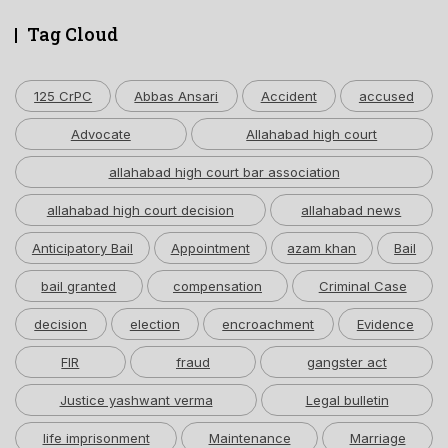
Tag Cloud
125 CrPC
Abbas Ansari
Accident
accused
Advocate
Allahabad high court
allahabad high court bar association
allahabad high court decision
allahabad news
Anticipatory Bail
Appointment
azam khan
Bail
bail granted
compensation
Criminal Case
decision
election
encroachment
Evidence
FIR
fraud
gangster act
Justice yashwant verma
Legal bulletin
life imprisonment
Maintenance
Marriage