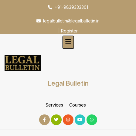
Skip
+91-9839333301
to
content
legalbulletin@legalbulletin.in
|
Register
Legal Bulletin
Services
Courses