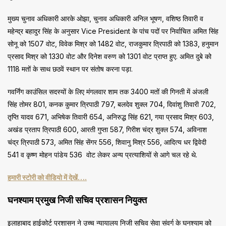
मुख्य चुनाव अधिकारी आरके ओझा, चुनाव अधिकारी अनिल भूषण, वशिष्ठ तिवारी व
महेन्द्र बहादुर सिंह के अनुसार Vice President के पांच पदों पर निर्वाचित अमित सिंह
सोनू को 1507 वोट, विवेक मिश्र को 1482 वोट, राजकुमार त्रिपाठी को 1383, हनुमान
प्रसाद मिश्र को 1330 वोट और दिनेश वरुण को 1301 वोट प्राप्त हुए. अमित दुबे को
1118 मतों के साथ छठवें स्थान पर संतोष करना पड़ा.
गवर्निंग काउंसिल सदस्यों के लिए मंगलवार शाम तक 3400 मतों की गिनती में अंजली
सिंह तोमर 801, कनक कुमार त्रिपाठी 797, बलदेव शुक्ल 704, दिवांशु तिवारी 702,
तृप्ति यादव 671, अभिषेक तिवारी 654, अनिरुद्ध सिंह 621, गया प्रसाद मिश्र 603,
अखंड प्रताप त्रिपाठी 600, आरती गुप्ता 587, गिरीश चंद्र शुक्ल 574, अविनाश
चंद्र त्रिपाठी 573, अमित सिंह सेंगर 556, शिवानु मिश्र 556, आदित्य धर द्विवेदी
541 व कृष्ण मोहन पांडेय 536 वोट लेकर अन्य प्रत्याशियों से आगे चल रहे थे.
हमारी स्टोरी को वीडियो में देखें….
घनश्याम प्रमुख निजी सचिव प्रशासन नियुक्त
इलाहाबाद हाईकोर्ट प्रशासन ने उच्च न्यायालय निजी सचिव सेवा संवर्ग के घनश्याम को