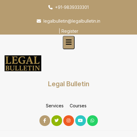
Skip
+91-9839333301
to
content
legalbulletin@legalbulletin.in
|
Register
Legal Bulletin
Services
Courses