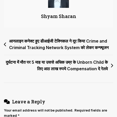
महाधिवक्ता
कार्यालय
Shyam Sharan
में
Vacant
Post
न
Post
आनलाइन कनेक्ट हुए डीआईजी टेक्निकल ने दूर किया Crime and
भरने
पर
Criminal Tracking Network System को लेकर कन्फ्यूजन
navigation
विधि
सचिव
दुर्घटना में मौत पर 5 माह या उससे अधिक उम्र के Unborn Child के
से
लिए आठ लाख रुपये Compensation दे रेलवे
मांगा
जवाब,
सुनवाई
30
मार्च
Leave a Reply
को
Your email address will not be published.
Required fields are
marked
*