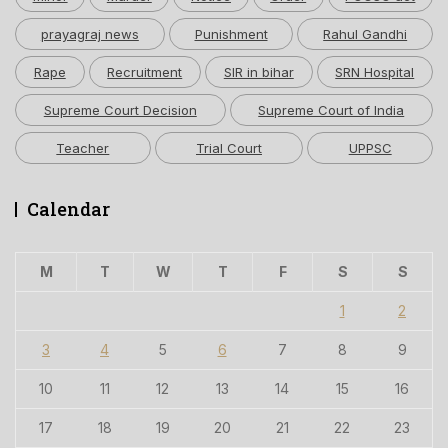
prayagraj news
Punishment
Rahul Gandhi
Rape
Recruitment
SIR in bihar
SRN Hospital
Supreme Court Decision
Supreme Court of India
Teacher
Trial Court
UPPSC
Calendar
M
T
W
T
F
S
S
1
2
3
4
5
6
7
8
9
10
11
12
13
14
15
16
17
18
19
20
21
22
23