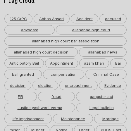
Tag Cloud
125 CrPC
Abbas Ansari
Accident
accused
Advocate
Allahabad high court
allahabad high court bar association
allahabad high court decision
allahabad news
Anticipatory Bail
Appointment
azam khan
Bail
bail granted
compensation
Criminal Case
decision
election
encroachment
Evidence
FIR
fraud
gangster act
Justice yashwant verma
Legal bulletin
life imprisonment
Maintenance
Marriage
minor
Murder
Notice
Order
POCSO act