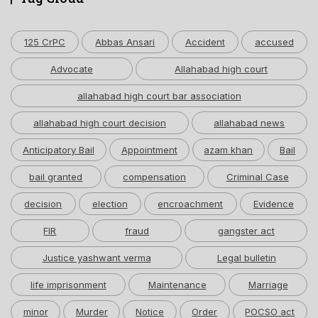
125 CrPC
Abbas Ansari
Accident
accused
Advocate
Allahabad high court
allahabad high court bar association
allahabad high court decision
allahabad news
Anticipatory Bail
Appointment
azam khan
Bail
bail granted
compensation
Criminal Case
decision
election
encroachment
Evidence
FIR
fraud
gangster act
Justice yashwant verma
Legal bulletin
life imprisonment
Maintenance
Marriage
minor
Murder
Notice
Order
POCSO act