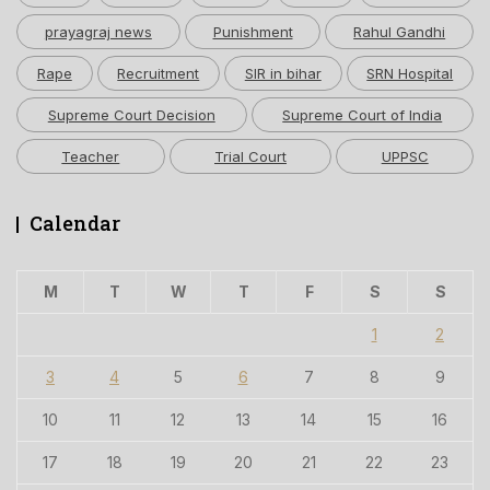
prayagraj news
Punishment
Rahul Gandhi
Rape
Recruitment
SIR in bihar
SRN Hospital
Supreme Court Decision
Supreme Court of India
Teacher
Trial Court
UPPSC
Calendar
M
T
W
T
F
S
S
1
2
3
4
5
6
7
8
9
10
11
12
13
14
15
16
17
18
19
20
21
22
23