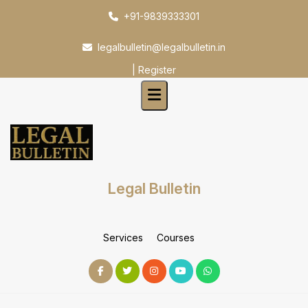
Skip
+91-9839333301
to
content
legalbulletin@legalbulletin.in
|
Register
Legal Bulletin
Services
Courses