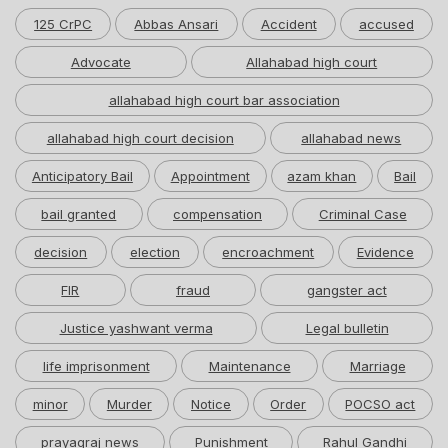
125 CrPC
Abbas Ansari
Accident
accused
Advocate
Allahabad high court
allahabad high court bar association
allahabad high court decision
allahabad news
Anticipatory Bail
Appointment
azam khan
Bail
bail granted
compensation
Criminal Case
decision
election
encroachment
Evidence
FIR
fraud
gangster act
Justice yashwant verma
Legal bulletin
life imprisonment
Maintenance
Marriage
minor
Murder
Notice
Order
POCSO act
prayagraj news
Punishment
Rahul Gandhi