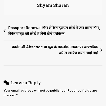
Shyam Sharan
द्वारा
सरकारी
कर्मचारी
के
Post
Passport Renewal होगा लेकिन ट्रायल कोर्ट में जमा करना होगा,
Transfer
की
विदेश यात्रा की कोर्ट से लेनी होगी परमिशन
navigation
मांग
करने
वकील की Absence या चूक के तकनीकी आधार पर आपराधिक
के
अपील खारिज करना सही नहीं
लिए
नहीं
किया
जा
सकता
Leave a Reply
Your email address will not be published.
Required fields are
marked
*