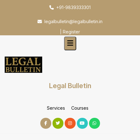
Skip
+91-9839333301
to
content
legalbulletin@legalbulletin.in
|
Register
Legal Bulletin
Services
Courses