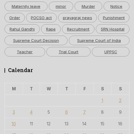
Maternity leave
minor
Murder
Notice
Order
POCSO act
prayagraj news
Punishment
Rahul Gandhi
Rape
Recruitment
SRN Hospital
Supreme Court Decision
Supreme Court of India
Teacher
Trial Court
UPPSC
Calendar
M
T
W
T
F
S
S
1
2
3
4
5
6
7
8
9
10
11
12
13
14
15
16