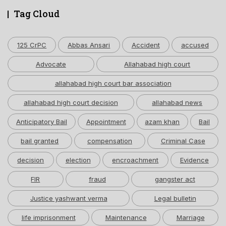
Tag Cloud
125 CrPC
Abbas Ansari
Accident
accused
Advocate
Allahabad high court
allahabad high court bar association
allahabad high court decision
allahabad news
Anticipatory Bail
Appointment
azam khan
Bail
bail granted
compensation
Criminal Case
decision
election
encroachment
Evidence
FIR
fraud
gangster act
Justice yashwant verma
Legal bulletin
life imprisonment
Maintenance
Marriage