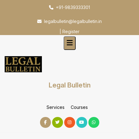
Skip
+91-9839333301
to
content
legalbulletin@legalbulletin.in
|
Register
Legal Bulletin
Services
Courses