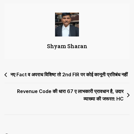
Teacher
की
नौकरी
जारी
रखने
की
Shyam Sharan
अनुमति
देना
पूरी
प्रणाली
Post
नए Fact व अपराध विशिष्ट तो 2nd FIR पर कोई कानूनी प्रतिबंध नहीं
को
दूषित
navigation
करने
Revenue Code की धारा 67 ए लाभकारी प्रावधान है, उदार
जैसा
व्याख्या की जरूरत: HC