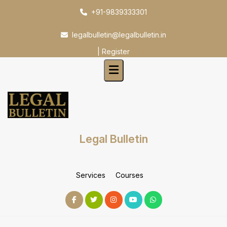
Skip
+91-9839333301
to
content
legalbulletin@legalbulletin.in
|
Register
Legal Bulletin
Services
Courses