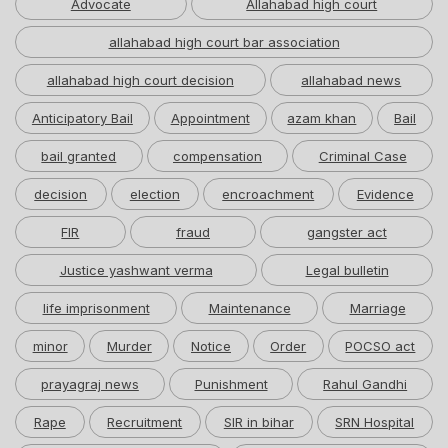
Advocate
Allahabad high court
allahabad high court bar association
allahabad high court decision
allahabad news
Anticipatory Bail
Appointment
azam khan
Bail
bail granted
compensation
Criminal Case
decision
election
encroachment
Evidence
FIR
fraud
gangster act
Justice yashwant verma
Legal bulletin
life imprisonment
Maintenance
Marriage
minor
Murder
Notice
Order
POCSO act
prayagraj news
Punishment
Rahul Gandhi
Rape
Recruitment
SIR in bihar
SRN Hospital