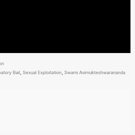
on
patory Bail
,
Sexual Exploitation
,
Swami Avimukteshwarananda