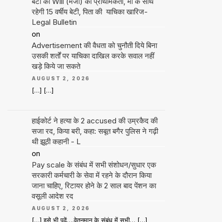
बेटी की Will (मर्जी) को प्राथमिकता, मां के साथ
रहेगी 15 वर्षीय बेटी, पिता की याचिका खारिज-
Legal Bulletin
on
Advertisement की वैधता को चुनौती दिये बिना
उसकी शर्तों पर याचिका दाखिल करके सवाल नहीं
खड़े किये जा सकते
AUGUST 2, 2026
[…] […]
हाईकोर्ट ने हत्या के 2 accused की उम्रकैद की
सजा रद, किया बरी, कहा: सबूत बगैर पुलिस ने गढ़ी
थी झूठी कहानी - L
on
Pay scale के संबंध में सभी संशोधन/सुधार एक
सरकारी कर्मचारी के सेवा में रहने के दौरान किया
जाना चाहिए, रिटायर होने के 2 साल बाद पेंशन का
वसूली आदेश रद
AUGUST 2, 2026
[…] इसे भी पढ़ें….वेतनमान के संबंध में सभी… […]