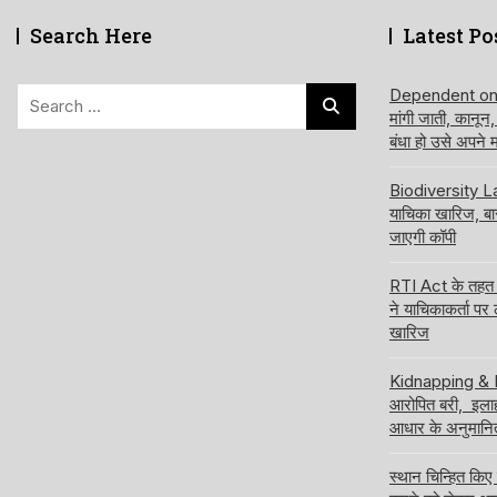
Search Here
Latest Po
Search
Dependent on de
मांगी जाती, कानून
for:
बंधा हो उसे अपने
Biodiversity Law
याचिका खारिज, ब
जाएगी कॉपी
RTI Act के तहत अ
ने याचिकाकर्ता पर
खारिज
Kidnapping & Ra
आरोपित बरी, इलाहा
आधार के अनुमानि
स्थान चिन्हित किए