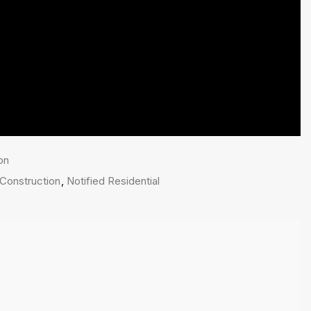
on
l Construction
,
Notified Residential