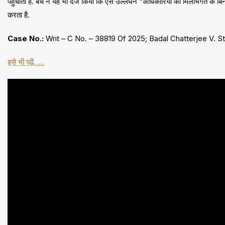
पहुंचाता है. बेंच ने यह भी दर्ज किया कि ऐसे उल्लंघन “अधिकारियों की मिलीभगत के बि
करता है.
Case No.:
Writ – C No. – 38819 Of 2025; Badal Chatterjee V. S
इसे भी पढ़ें…..