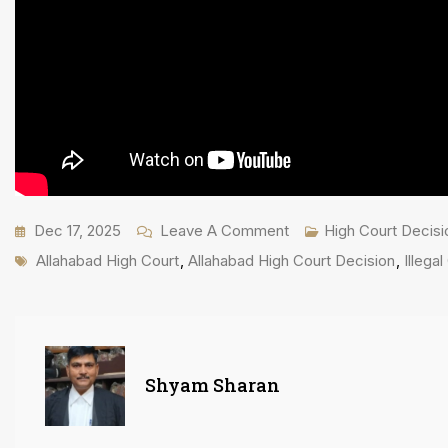
On
Dec 17, 2025
Leave A Comment
High Court Decisi
Tags
Notified
Allahabad High Court
,
Allahabad High Court Decision
,
Illega
Residential
इलाके
में
नियमित
Shyam Sharan
नहीं
किया