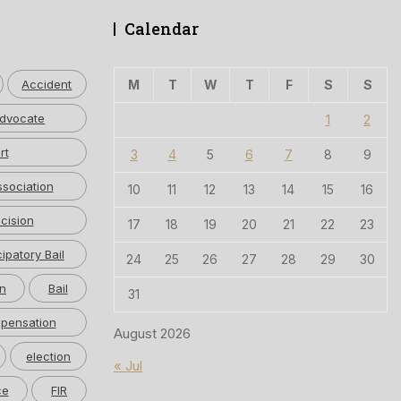
Calendar
Accident
M
T
W
T
F
S
S
dvocate
1
2
rt
3
4
5
6
7
8
9
ssociation
10
11
12
13
14
15
16
cision
17
18
19
20
21
22
23
cipatory Bail
24
25
26
27
28
29
30
n
Bail
31
pensation
August 2026
election
« Jul
ce
FIR