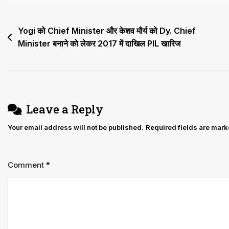
जा
सकता
Post
Yogi को Chief Minister और केशव मौर्य को Dy. Chief
Illegal
Minister बनाने को लेकर 2017 में दाखिल PIL खारिज
navigation
Construction;
18
को
पीडीए
Leave a Reply
VC
Your email address will not be published.
Required fields are mar
व्यक्तिगत
रूप
से
Comment
*
मौजूद
रहें