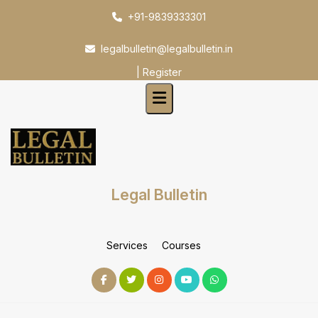
Skip
+91-9839333301
to
content
legalbulletin@legalbulletin.in
|
Register
Legal Bulletin
Services
Courses