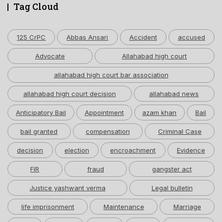
Tag Cloud
125 CrPC
Abbas Ansari
Accident
accused
Advocate
Allahabad high court
allahabad high court bar association
allahabad high court decision
allahabad news
Anticipatory Bail
Appointment
azam khan
Bail
bail granted
compensation
Criminal Case
decision
election
encroachment
Evidence
FIR
fraud
gangster act
Justice yashwant verma
Legal bulletin
life imprisonment
Maintenance
Marriage