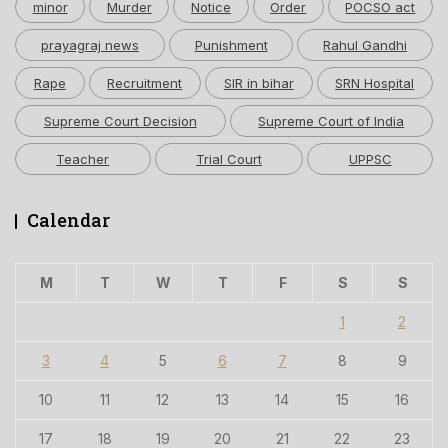
minor
Murder
Notice
Order
POCSO act
prayagraj news
Punishment
Rahul Gandhi
Rape
Recruitment
SIR in bihar
SRN Hospital
Supreme Court Decision
Supreme Court of India
Teacher
Trial Court
UPPSC
Calendar
M
T
W
T
F
S
S
1
2
3
4
5
6
7
8
9
10
11
12
13
14
15
16
17
18
19
20
21
22
23