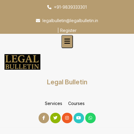
Skip
+91-9839333301
to
content
legalbulletin@legalbulletin.in
|
Register
Legal Bulletin
Services
Courses