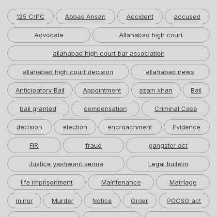
125 CrPC
Abbas Ansari
Accident
accused
Advocate
Allahabad high court
allahabad high court bar association
allahabad high court decision
allahabad news
Anticipatory Bail
Appointment
azam khan
Bail
bail granted
compensation
Criminal Case
decision
election
encroachment
Evidence
FIR
fraud
gangster act
Justice yashwant verma
Legal bulletin
life imprisonment
Maintenance
Marriage
minor
Murder
Notice
Order
POCSO act