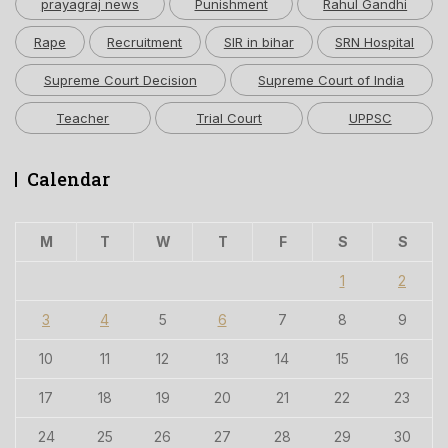
prayagraj news
Punishment
Rahul Gandhi
Rape
Recruitment
SIR in bihar
SRN Hospital
Supreme Court Decision
Supreme Court of India
Teacher
Trial Court
UPPSC
Calendar
M
T
W
T
F
S
S
1
2
3
4
5
6
7
8
9
10
11
12
13
14
15
16
17
18
19
20
21
22
23
24
25
26
27
28
29
30