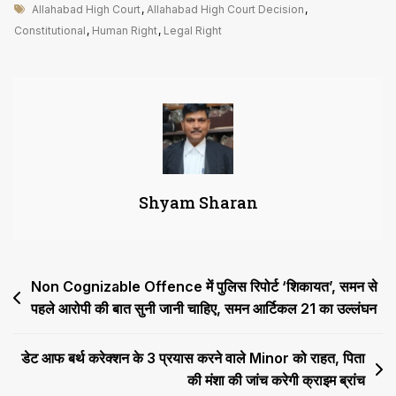
Tags
Property
Allahabad High Court
,
Allahabad High Court Decision
,
संवैधानिक
Constitutional
,
Human Right
,
Legal Right
या
कानूनी
अधिकार
ही
नहीं
एक
ह्यूमन
Shyam Sharan
राइट
भी
है,
12
Post
Non Cognizable Offence में पुलिस रिपोर्ट ‘शिकायत’, समन से
सप्ताह
में
पहले आरोपी की बात सुनी जानी चाहिए, समन आर्टिकल 21 का उल्लंघन
navigation
करें
मुजावजे
डेट आफ बर्थ करेक्शन के 3 प्रयास करने वाले Minor को राहत, पिता
का
की मंशा की जांच करेगी क्राइम ब्रांच
भुगतान