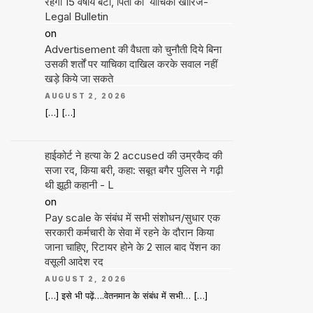
रहेगी 15 वर्षीय बेटी, पिता की याचिका खारिज-
Legal Bulletin
on
Advertisement की वैधता को चुनौती दिये बिना
उसकी शर्तों पर याचिका दाखिल करके सवाल नहीं
खड़े किये जा सकते
AUGUST 2, 2026
[…] […]
हाईकोर्ट ने हत्या के 2 accused की उम्रकैद की
सजा रद, किया बरी, कहा: सबूत बगैर पुलिस ने गढ़ी
थी झूठी कहानी - L
on
Pay scale के संबंध में सभी संशोधन/सुधार एक
सरकारी कर्मचारी के सेवा में रहने के दौरान किया
जाना चाहिए, रिटायर होने के 2 साल बाद पेंशन का
वसूली आदेश रद
AUGUST 2, 2026
[…] इसे भी पढ़ें….वेतनमान के संबंध में सभी… […]