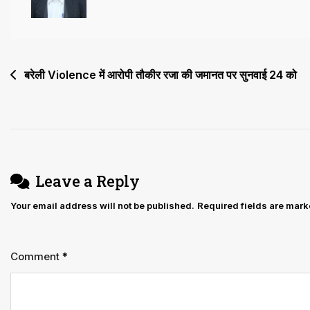
Professor
(Dance)
चयन
प्रक्रिया
Post
बरेली Violence में आरोपी तौकीर रजा की जमानत पर सुनवाई 24 को
रद्द
navigation
की,
VC
को
2
Leave a Reply
माह
Your email address will not be published.
Required fields are mar
में
नई
समिति
Comment
*
गठित
करने