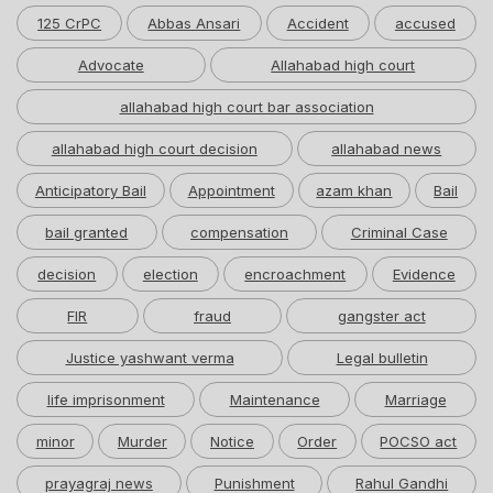
125 CrPC
Abbas Ansari
Accident
accused
Advocate
Allahabad high court
allahabad high court bar association
allahabad high court decision
allahabad news
Anticipatory Bail
Appointment
azam khan
Bail
bail granted
compensation
Criminal Case
decision
election
encroachment
Evidence
FIR
fraud
gangster act
Justice yashwant verma
Legal bulletin
life imprisonment
Maintenance
Marriage
minor
Murder
Notice
Order
POCSO act
prayagraj news
Punishment
Rahul Gandhi