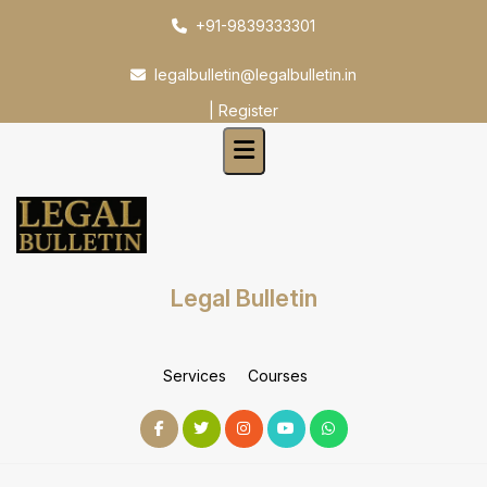
Skip
+91-9839333301
to
content
legalbulletin@legalbulletin.in
|
Register
Legal Bulletin
Services
Courses