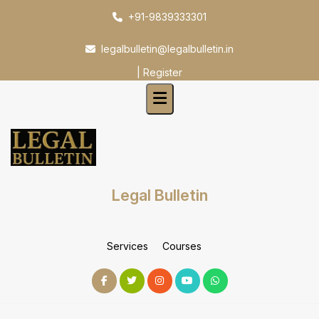
Skip
+91-9839333301
to
content
legalbulletin@legalbulletin.in
|
Register
Legal Bulletin
Services
Courses