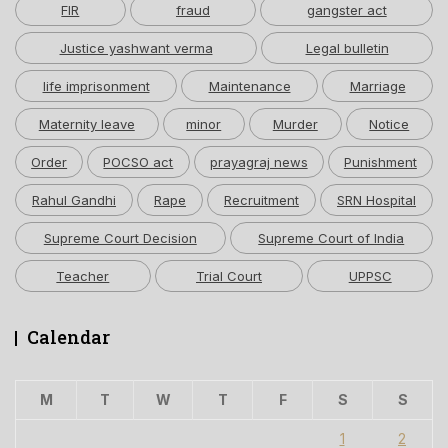
FIR
fraud
gangster act
Justice yashwant verma
Legal bulletin
life imprisonment
Maintenance
Marriage
Maternity leave
minor
Murder
Notice
Order
POCSO act
prayagraj news
Punishment
Rahul Gandhi
Rape
Recruitment
SRN Hospital
Supreme Court Decision
Supreme Court of India
Teacher
Trial Court
UPPSC
Calendar
M
T
W
T
F
S
S
1
2