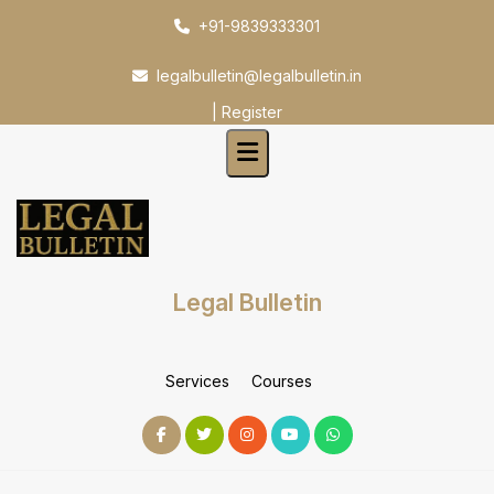
Skip
+91-9839333301
to
content
legalbulletin@legalbulletin.in
|
Register
Legal Bulletin
Services
Courses