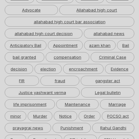
Advocate
Allahabad high court
allahabad high court bar association
allahabad high court decision
allahabad news
Anticipatory Bail
Appointment
azam khan
Bail
bail granted
compensation
Criminal Case
decision
election
encroachment
Evidence
FIR
fraud
gangster act
Justice yashwant verma
Legal bulletin
life imprisonment
Maintenance
Marriage
minor
Murder
Notice
Order
POCSO act
prayagraj news
Punishment
Rahul Gandhi