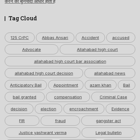
करने का बुनियादी आधार होती है
Tag Cloud
125 CrPC
Abbas Ansari
Accident
accused
Advocate
Allahabad high court
allahabad high court bar association
allahabad high court decision
allahabad news
Anticipatory Bail
Appointment
azam khan
Bail
bail granted
compensation
Criminal Case
decision
election
encroachment
Evidence
FIR
fraud
gangster act
Justice yashwant verma
Legal bulletin