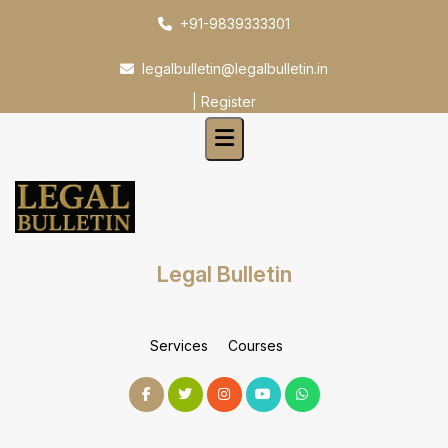
Skip
+91-9839333301
to
content
legalbulletin@legalbulletin.in
|
Register
Legal Bulletin
Services
Courses