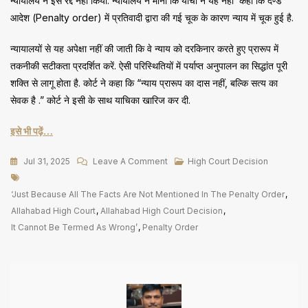
न्यायालय ने इसे रद्द नहीं किया. न्यायालय ने माना कि याची ने यह नहीं कहा कि दण्ड
आदेश (Penalty order) में प्रतिवादी द्वारा की गई चूक के कारण न्याय में चूक हुई है.
न्यायालयों से यह अपेक्षा नहीं की जाती कि वे न्याय को दरकिनार करते हुए प्रारूप में
तकनीकी सटीकता प्रदर्शित करें. ऐसी परिस्थितियों में पर्याप्त अनुपालन का सिद्धांत पूरी
शक्ति से लागू होता है. कोर्ट ने कहा कि “न्याय प्रारूप का दास नहीं, बल्कि सत्य का
सेवक है .” कोर्ट ने इसी के साथ याचिका खारिज कर दी.
इसे भी पढ़ें…
On
Jul 31, 2025
Leave A Comment
High Court Decision
Tags
‘Penalty
Order
‘Just Because All The Facts Are Not Mentioned In The Penalty Order
,
में
Allahabad High Court
,
Allahabad High Court Decision
,
सभी
It Cannot Be Termed As Wrong’
,
Penalty Order
तथ्यों
का
उल्लेख
न