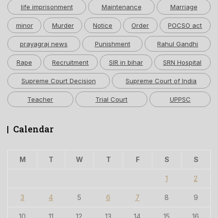
life imprisonment
Maintenance
Marriage
minor
Murder
Notice
Order
POCSO act
prayagraj news
Punishment
Rahul Gandhi
Rape
Recruitment
SIR in bihar
SRN Hospital
Supreme Court Decision
Supreme Court of India
Teacher
Trial Court
UPPSC
Calendar
M
T
W
T
F
S
S
1
2
3
4
5
6
7
8
9
10
11
12
13
14
15
16